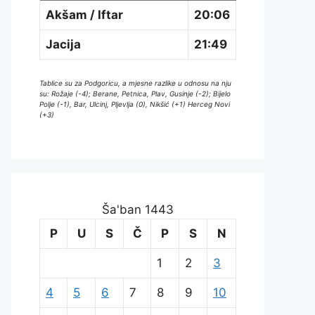
Akšam / Iftar
20:06
Jacija
21:49
Tablice su za Podgoricu, a mjesne razlike u odnosu na nju
su: Rožaje (-4); Berane, Petnica, Plav, Gusinje (-2); Bijelo
Polje (-1), Bar, Ulcinj, Pljevlja (0), Nikšić (+1) Herceg Novi
(+3)
Ša'ban 1443
P
U
S
Č
P
S
N
1
2
3
4
5
6
7
8
9
10