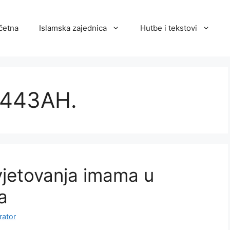
četna
Islamska zajednica
Hutbe i tekstovi
 1443AH.
jetovanja imama u
a
rator