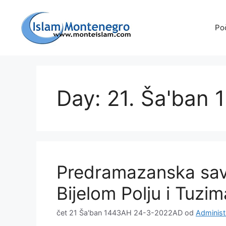
Preskoči
na
Po
sadržaj
Day: 21. Ša'ban
Predramazanska sav
Bijelom Polju i Tuzim
čet 21 Ša'ban 1443AH 24-3-2022AD
od
Administ