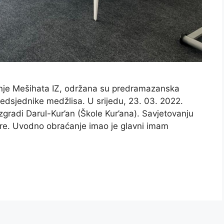
anje Mešihata IZ, održana su predramazanska
edsjednike medžlisa. U srijedu, 23. 03. 2022.
zgradi Darul-Kur’an (Škole Kur’ana). Savjetovanju
ore. Uvodno obraćanje imao je glavni imam