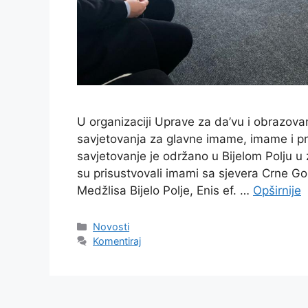
U organizaciji Uprave za da’vu i obrazov
savjetovanja za glavne imame, imame i pr
savjetovanje je održano u Bijelom Polju u 
su prisustvovali imami sa sjevera Crne G
Medžlisa Bijelo Polje, Enis ef. …
Opširnije
Kategorije
Novosti
Komentiraj