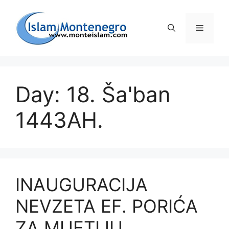
Preskoči
na
Izborni
sadržaj
Day: 18. Ša'ban
1443AH.
INAUGURACIJA
NEVZETA EF. PORIĆA
ZA MUFTIJU