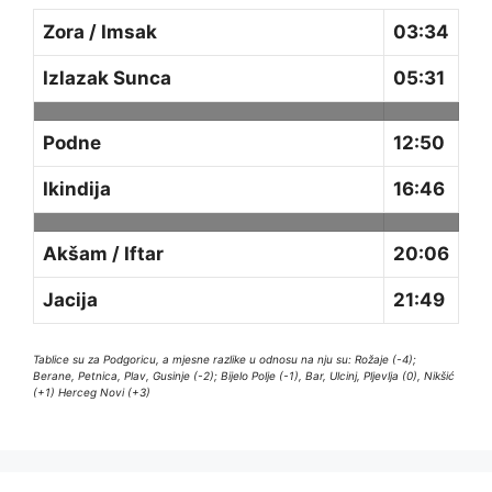
Zora / Imsak
03:34
Izlazak Sunca
05:31
Podne
12:50
Ikindija
16:46
Akšam / Iftar
20:06
Jacija
21:49
Tablice su za Podgoricu, a mjesne razlike u odnosu na nju su: Rožaje (-4);
Berane, Petnica, Plav, Gusinje (-2); Bijelo Polje (-1), Bar, Ulcinj, Pljevlja (0), Nikšić
(+1) Herceg Novi (+3)