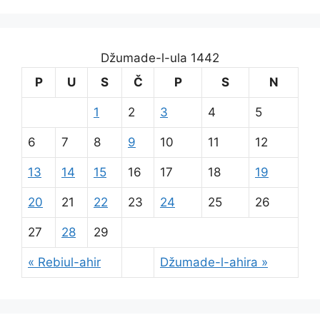
Džumade-l-ula 1442
P
U
S
Č
P
S
N
1
2
3
4
5
6
7
8
9
10
11
12
13
14
15
16
17
18
19
20
21
22
23
24
25
26
27
28
29
« Rebiul-ahir
Džumade-l-ahira »