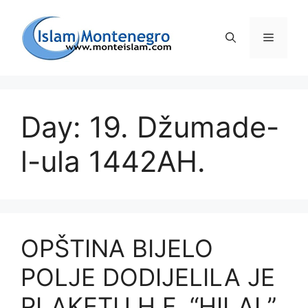
Preskoči
na
Izborni
sadržaj
Day: 19. Džumade-
l-ula 1442AH.
OPŠTINA BIJELO
POLJE DODIJELILA JE
PLAKETU H.F. “HILAL”