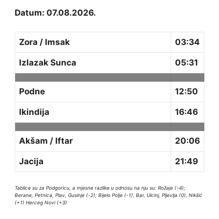
Datum: 07.08.2026.
Zora / Imsak
03:34
Izlazak Sunca
05:31
Podne
12:50
Ikindija
16:46
Akšam / Iftar
20:06
Jacija
21:49
Tablice su za Podgoricu, a mjesne razlike u odnosu na nju su: Rožaje (-4);
Berane, Petnica, Plav, Gusinje (-2); Bijelo Polje (-1), Bar, Ulcinj, Pljevlja (0), Nikšić
(+1) Herceg Novi (+3)