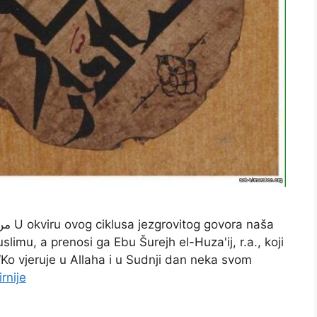
naša
slimu, a prenosi ga Ebu Šurejh el-Huza'ij, r.a., koji
: ‘Ko vjeruje u Allaha i u Sudnji dan neka svom
rnije