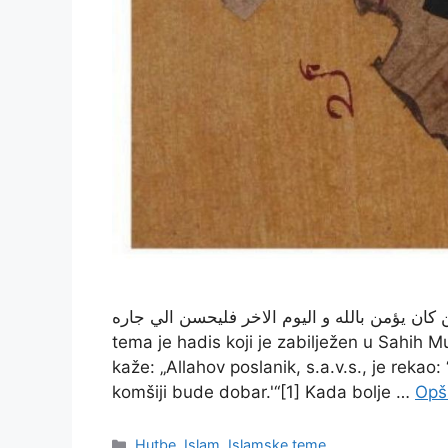
من كان يؤمن بالله و اليوم الاخر فليحسن الي جاره U okviru ovog ciklusa jezgrovitog govora 
tema je hadis koji je zabilježen u Sahih Mu
kaže: „Allahov poslanik, s.a.v.s., je rekao
komšiji bude dobar.'“[1] Kada bolje …
Opši
Kategorije
Hutbe
,
Islam
,
Islamske teme