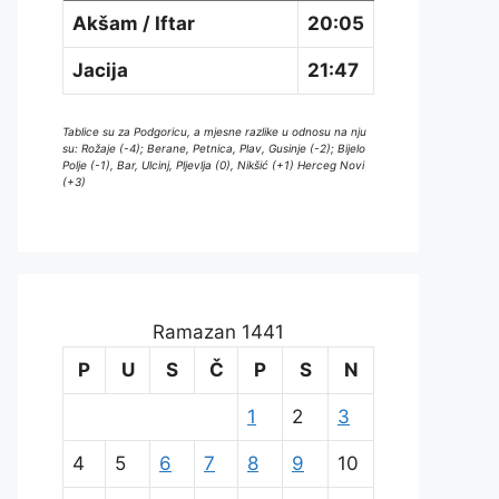
Akšam / Iftar
20:05
Jacija
21:47
Tablice su za Podgoricu, a mjesne razlike u odnosu na nju
su: Rožaje (-4); Berane, Petnica, Plav, Gusinje (-2); Bijelo
Polje (-1), Bar, Ulcinj, Pljevlja (0), Nikšić (+1) Herceg Novi
(+3)
Ramazan 1441
P
U
S
Č
P
S
N
1
2
3
4
5
6
7
8
9
10