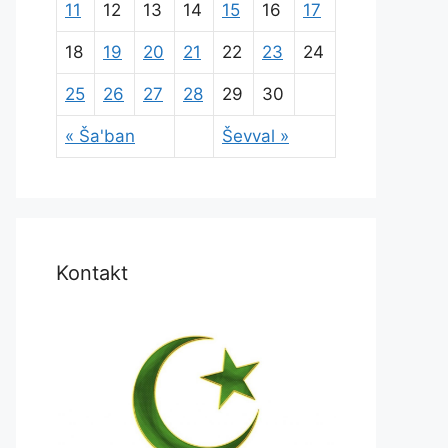
11
12
13
14
15
16
17
18
19
20
21
22
23
24
25
26
27
28
29
30
« Ša'ban
Ševval »
Kontakt