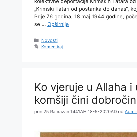
kolektivne deportacije Krimskih Tatara od 
„Krimski Tatari od postanka do danas“, koju
Prije 76 godina, 18 maj 1944 godine, poče
se …
Opširnije
Kategorije
Novosti
Komentiraj
Ko vjeruje u Allaha 
komšiji čini dobroči
pon 25 Ramazan 1441AH 18-5-2020AD
od
Admin