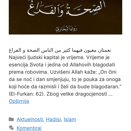
نعمتان مغبون فيهما كثير من الناس الصحة و الفراغ
Najveći ljudski kapital je vrijeme. Vrijeme je
esencija života i jedna od Allahovih blagodati
prema robovima. Uzvišeni Allah kaže: „On čini
da se noć i dan smjenjuju, to je pouka za onoga
koji hoće da razmisli i želi da bude blagodaran.“
(El-Furkan: 62). Zbog velike dragocjenosti …
Opširnije
Kategorije
Aktuelnosti
,
Hadisi
,
Islam
Komentiraj