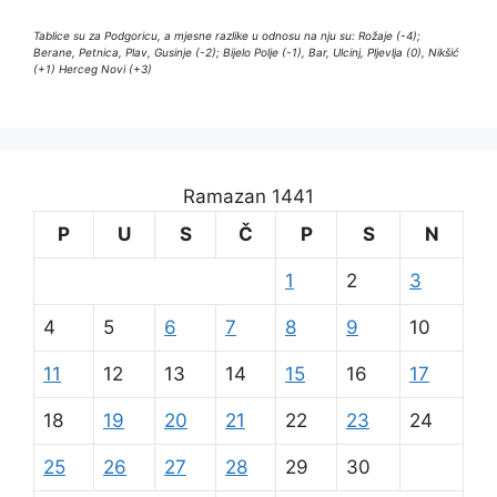
Tablice su za Podgoricu, a mjesne razlike u odnosu na nju su: Rožaje (-4);
Berane, Petnica, Plav, Gusinje (-2); Bijelo Polje (-1), Bar, Ulcinj, Pljevlja (0), Nikšić
(+1) Herceg Novi (+3)
Ramazan 1441
P
U
S
Č
P
S
N
1
2
3
4
5
6
7
8
9
10
11
12
13
14
15
16
17
18
19
20
21
22
23
24
25
26
27
28
29
30