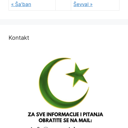
« Ša'ban
Ševval »
Kontakt