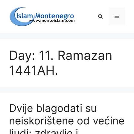
Preskoči
na
Izborni
sadržaj
Day: 11. Ramazan
1441AH.
Dvije blagodati su
neiskorištene od većine
ljudi: zdravlje i