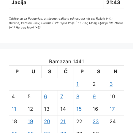
Jacija
21:43
Tablice su za Podgoricu, a mjesne razlike u odnosu na nju su: Rožaje (-4);
Berane, Petnica, Plav, Gusinje (-2); Bijelo Polje (-1), Bar, Ulcinj, Pljevlja (0), Nikšić
(+1) Herceg Novi (+3)
Ramazan 1441
P
U
S
Č
P
S
N
1
2
3
4
5
6
7
8
9
10
11
12
13
14
15
16
17
18
19
20
21
22
23
24