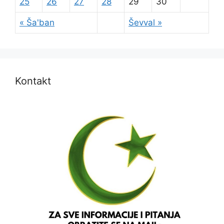
25
26
27
28
29
30
« Ša'ban
Ševval »
Kontakt