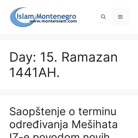
Preskoči
na
Izborni
sadržaj
Day: 15. Ramazan
1441AH.
Saopštenje o terminu
određivanja Mešihata
IZ-e povodom novih