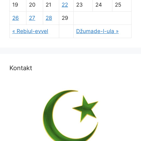
19
20
21
22
23
24
25
26
27
28
29
« Rebiul-evvel
Džumade-l-ula »
Kontakt