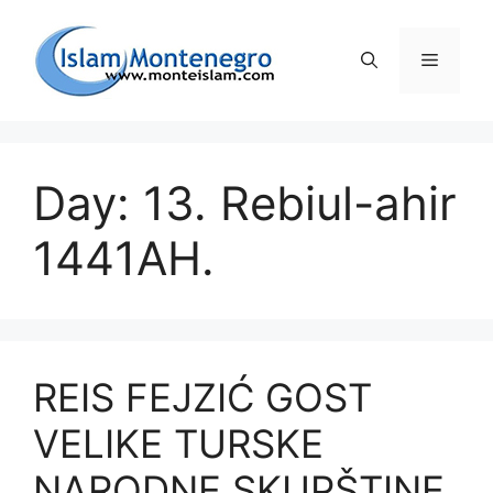
Preskoči
na
Izborni
sadržaj
Day: 13. Rebiul-ahir
1441AH.
REIS FEJZIĆ GOST
VELIKE TURSKE
NARODNE SKUPŠTINE