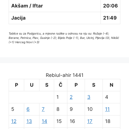
Akšam / Iftar
20:06
Jacija
21:49
Tablice su za Podgoricu, a mjesne razlike u odnosu na nju su: Rožaje (-4);
Berane, Petnica, Plav, Gusinje (-2); Bijelo Polje (-1), Bar, Ulcinj, Pljevlja (0), Nikšić
(+1) Herceg Novi (+3)
Rebiul-ahir 1441
P
U
S
Č
P
S
N
1
2
3
4
5
6
7
8
9
10
11
12
13
14
15
16
17
18