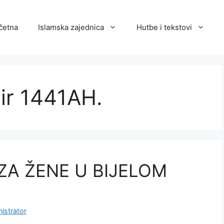
četna
Islamska zajednica
Hutbe i tekstovi
hir 1441AH.
A ŽENE U BIJELOM
istrator