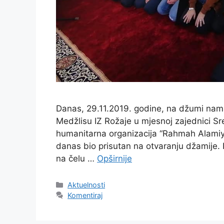
Danas, 29.11.2019. godine, na džumi nam
Medžlisu IZ Rožaje u mjesnoj zajednici Sr
humanitarna organizacija “Rahmah Alamiya
danas bio prisutan na otvaranju džamije. 
na čelu …
Opširnije
Kategorije
Aktuelnosti
Komentiraj