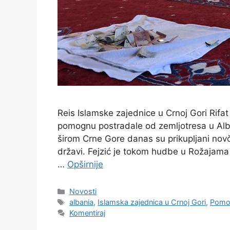
Reis Islamske zajednice u Crnoj Gori Rifa
pomognu postradale od zemljotresa u Alba
širom Crne Gore danas su prikupljani novča
državi. Fejzić je tokom hudbe u Rožajam
…
Opširnije
Kategorije
Novosti
Oznake
albania
,
Islamska zajednica u Crnoj Gori
,
Pomo
Komentiraj