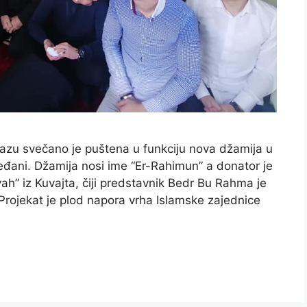
azu svečano je puštena u funkciju nova džamija u
eđani. Džamija nosi ime “Er-Rahimun” a donator je
h” iz Kuvajta, čiji predstavnik Bedr Bu Rahma je
Projekat je plod napora vrha Islamske zajednice