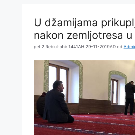
U džamijama prikup
nakon zemljotresa u 
pet 2 Rebiul-ahir 1441AH 29-11-2019AD
od
Admin