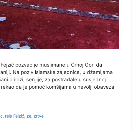
t Fejzić pozvao je muslimane u Crnoj Gori da
niji. Na poziv Islamske zajednice, u džamijama
ni prilozi, sergije, za postradale u susjednoj
a rekao da je pomoć komšijama u nevolji obaveza
c
,
reis Fejzić
,
ze
,
zrtve