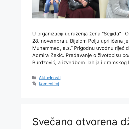
U organizaciji udruženja žena “Sejjida” 
28. novembra u Bijelom Polju upriličena je
Muhammed, a.s.” Prigodnu uvodnu riječ do
Admira Zekić. Predavanje o životopisu pos
Burdžović, a izvedbom ilahija i dramsk
Kategorije
Aktuelnosti
Komentiraj
Svečano otvorena d