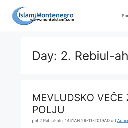
Preskoči
na
Po
sadržaj
Day: 2. Rebiul-a
MEVLUDSKO VEČE Z
POLJU
pet 2 Rebiul-ahir 1441AH 29-11-2019AD
od
Admin