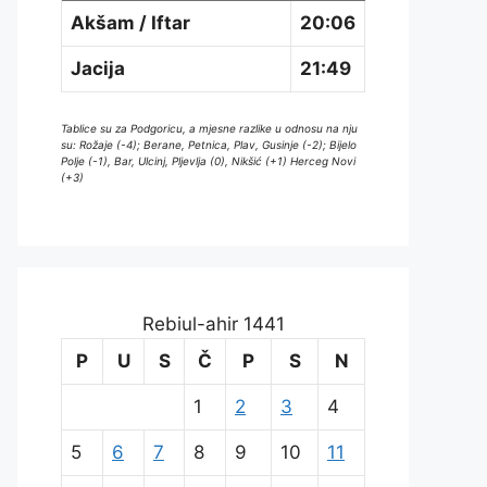
Akšam / Iftar
20:06
Jacija
21:49
Tablice su za Podgoricu, a mjesne razlike u odnosu na nju
su: Rožaje (-4); Berane, Petnica, Plav, Gusinje (-2); Bijelo
Polje (-1), Bar, Ulcinj, Pljevlja (0), Nikšić (+1) Herceg Novi
(+3)
Rebiul-ahir 1441
P
U
S
Č
P
S
N
1
2
3
4
5
6
7
8
9
10
11