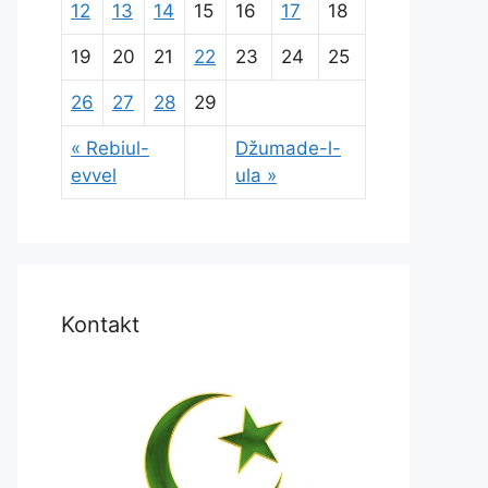
12
13
14
15
16
17
18
19
20
21
22
23
24
25
26
27
28
29
« Rebiul-
Džumade-l-
evvel
ula »
Kontakt