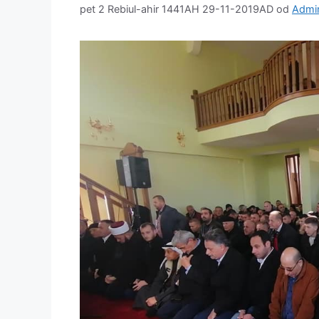
pet 2 Rebiul-ahir 1441AH 29-11-2019AD
od
Admin