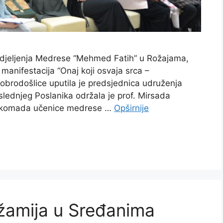
i Odjeljenja Medrese “Mehmed Fatih” u Rožajama,
 manifestacija “Onaj koji osvaja srca –
brodošlice uputila je predsjednica udruženja
lednjeg Poslanika održala je prof. Mirsada
og komada učenice medrese …
Opširnije
žamija u Sređanima