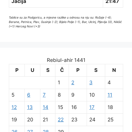
Jacija
21:47
Tablice su za Podgoricu, a mjesne razlike u odnosu na nju su: Rožaje (-4);
Berane, Petnica, Plav, Gusinje (-2); Bijelo Polje (-1), Bar, Ulcinj, Pljevlja (0), Nikšić
(+1) Herceg Novi (+3)
Rebiul-ahir 1441
P
U
S
Č
P
S
N
1
2
3
4
5
6
7
8
9
10
11
12
13
14
15
16
17
18
19
20
21
22
23
24
25
26
27
28
29