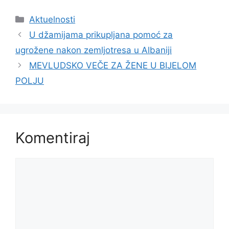
Kategorije
Aktuelnosti
U džamijama prikupljana pomoć za
ugrožene nakon zemljotresa u Albaniji
MEVLUDSKO VEČE ZA ŽENE U BIJELOM
POLJU
Komentiraj
Komentar