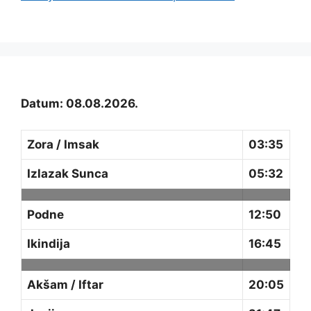
Datum: 08.08.2026.
Zora / Imsak
03:35
Izlazak Sunca
05:32
Podne
12:50
Ikindija
16:45
Akšam / Iftar
20:05