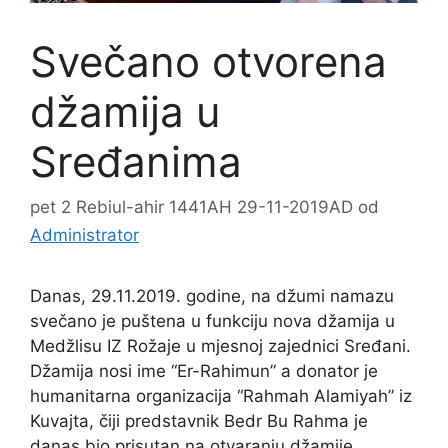
Svečano otvorena
džamija u
Sređanima
pet 2 Rebiul-ahir 1441AH 29-11-2019AD
od
Administrator
Danas, 29.11.2019. godine, na džumi namazu
svečano je puštena u funkciju nova džamija u
Medžlisu IZ Rožaje u mjesnoj zajednici Sređani.
Džamija nosi ime “Er-Rahimun” a donator je
humanitarna organizacija “Rahmah Alamiyah” iz
Kuvajta, čiji predstavnik Bedr Bu Rahma je
danas bio prisutan na otvaranju džamije.