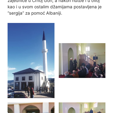
zajednice u Crnoj Gori, a nakon hutbe i u ovoj
kao i u svom ostalim džamijama postavljena je
“sergija” za pomoć Albaniji.