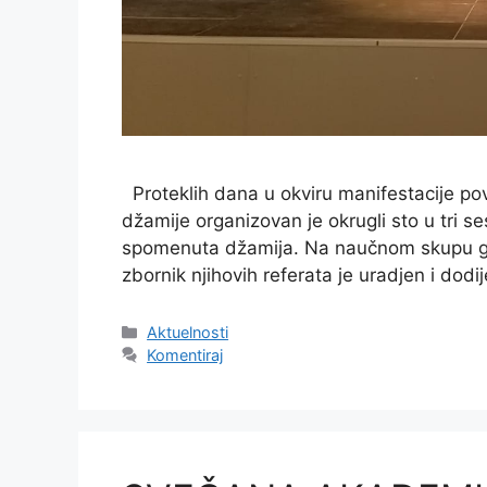
Proteklih dana u okviru manifestacije p
džamije organizovan je okrugli sto u tri 
spomenuta džamija. Na naučnom skupu govor
zbornik njihovih referata je uradjen i do
Kategorije
Aktuelnosti
Komentiraj