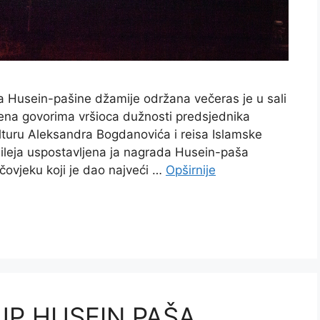
Husein-pašine džamije održana večeras je u sali
rena govorima vršioca dužnosti predsjednika
lturu Aleksandra Bogdanovića i reisa Islamske
ileja uspostavljena ja nagrada Husein-paša
čovjeku koji je dao najveći …
Opširnije
UP HUSEIN PAŠA