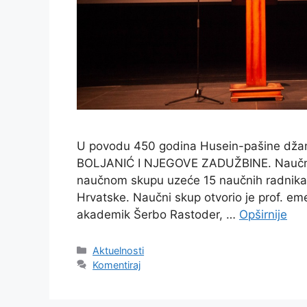
U povodu 450 godina Husein-pašine džam
BOLJANIĆ I NJEGOVE ZADUŽBINE. Naučni 
naučnom skupu uzeće 15 naučnih radnika i i
Hrvatske. Naučni skup otvorio je prof. em
akademik Šerbo Rastoder, …
Opširnije
Kategorije
Aktuelnosti
Komentiraj