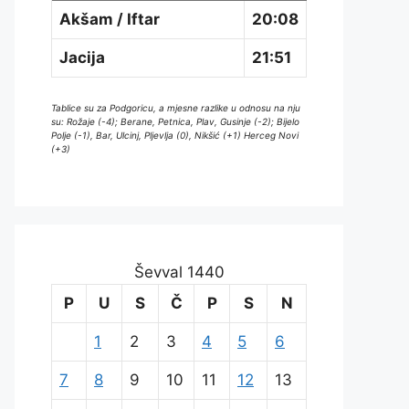
Akšam / Iftar
20:08
Jacija
21:51
Tablice su za Podgoricu, a mjesne razlike u odnosu na nju
su: Rožaje (-4); Berane, Petnica, Plav, Gusinje (-2); Bijelo
Polje (-1), Bar, Ulcinj, Pljevlja (0), Nikšić (+1) Herceg Novi
(+3)
Ševval 1440
P
U
S
Č
P
S
N
1
2
3
4
5
6
7
8
9
10
11
12
13