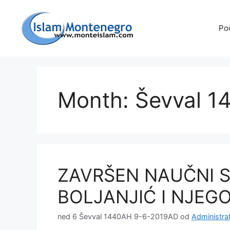
Preskoči
na
Po
sadržaj
Month: Ševval 1
ZAVRŠEN NAUČNI S
BOLJANJIĆ I NJEG
ned 6 Ševval 1440AH 9-6-2019AD
od
Administra