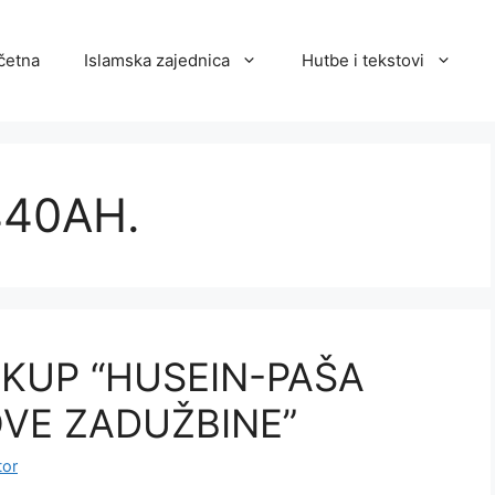
četna
Islamska zajednica
Hutbe i tekstovi
440AH.
KUP “HUSEIN-PAŠA
OVE ZADUŽBINE”
tor