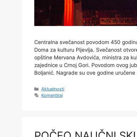
Centralna svečanost povodom 450 godina 
Doma za kulturu Pljevlja. Svečanost otvo
opštine Mervana Avdovića, ministra za ku
zajednice u Crnoj Gori. Povodom ovog jub
Boljanić. Nagrade su ove godine uručene 
Kategorije
Aktuelnosti
Komentiraj
POČEO NAUČNI SK