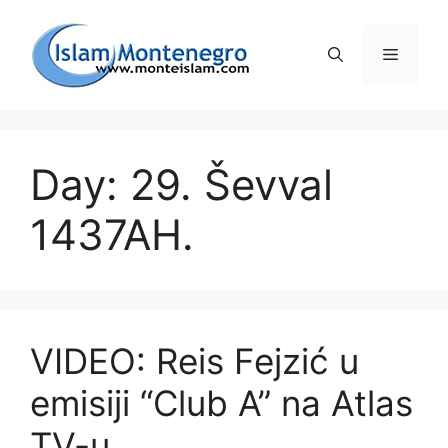
Preskoči
na
Izborni
sadržaj
Day: 29. Ševval
1437AH.
VIDEO: Reis Fejzić u
emisiji “Club A” na Atlas
TV-u