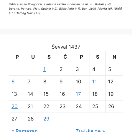
Tablice su za Podgoricu, a mjesne razlike u odnosu na nju su: Rožaje (-4);
Berane, Petnica, Plav, Gusinje (-2); Bijelo Polje (-1), Bar, Ulcinj, Pljevlja (0), Nikšić
(+1) Herceg Novi (+3)
Ševval 1437
P
U
S
Č
P
S
N
1
2
3
4
5
6
7
8
9
10
11
12
13
14
15
16
17
18
19
20
21
22
23
24
25
26
27
28
29
« Ramazan
Zu-l-ka'de »