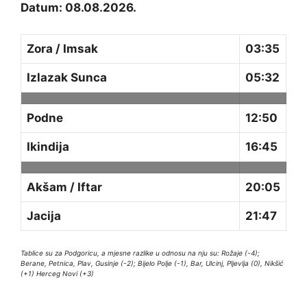
Datum: 08.08.2026.
Zora / Imsak
03:35
Izlazak Sunca
05:32
Podne
12:50
Ikindija
16:45
Akšam / Iftar
20:05
Jacija
21:47
Tablice su za Podgoricu, a mjesne razlike u odnosu na nju su: Rožaje (-4);
Berane, Petnica, Plav, Gusinje (-2); Bijelo Polje (-1), Bar, Ulcinj, Pljevlja (0), Nikšić
(+1) Herceg Novi (+3)