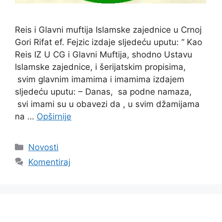
Reis i Glavni muftija Islamske zajednice u Crnoj
Gori Rifat ef. Fejzic izdaje sljedeću uputu: ” Kao
Reis IZ U CG i Glavni Muftija, shodno Ustavu
Islamske zajednice, i šerijatskim propisima,
svim glavnim imamima i imamima izdajem
sljedeću uputu: – Danas, sa podne namaza,
svi imami su u obavezi da , u svim džamijama
na …
Opširnije
Kategorije
Novosti
Komentiraj