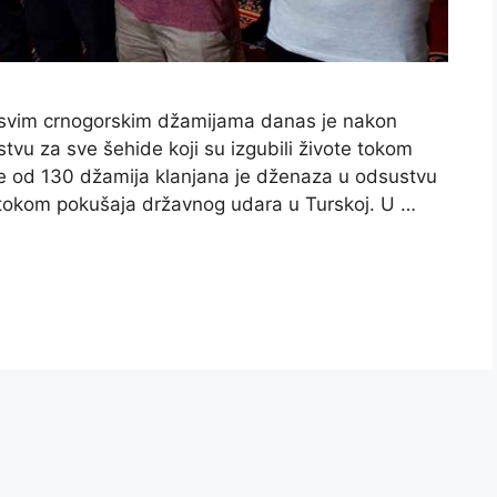
 svim crnogorskim džamijama danas je nakon
u za sve šehide koji su izgubili živote tokom
e od 130 džamija klanjana je dženaza u odsustvu
ote tokom pokušaja državnog udara u Turskoj. U …