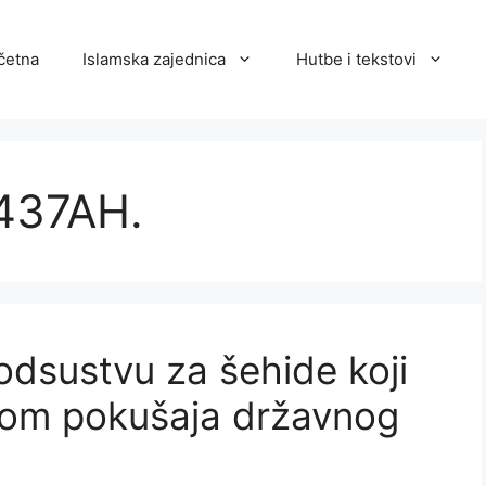
četna
Islamska zajednica
Hutbe i tekstovi
1437AH.
odsustvu za šehide koji
okom pokušaja državnog