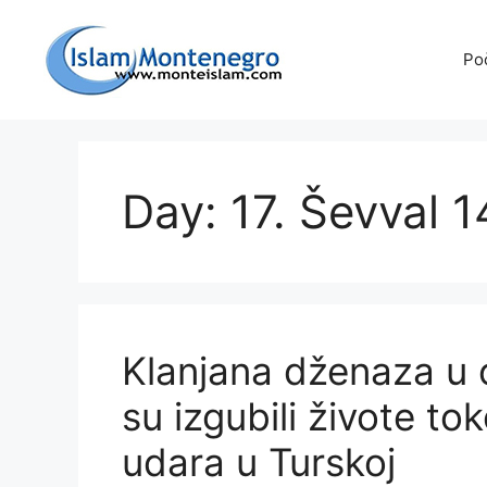
Preskoči
na
Po
sadržaj
Day: 17. Ševval 
Klanjana dženaza u 
su izgubili živote t
udara u Turskoj