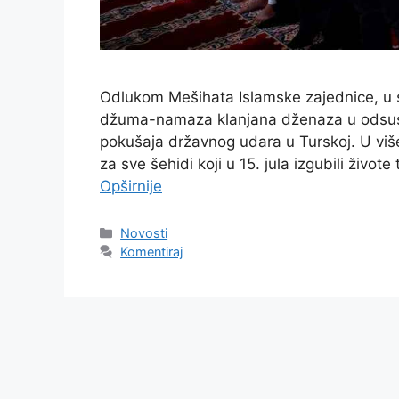
Odlukom Mešihata Islamske zajednice, u
džuma-namaza klanjana dženaza u odsustv
pokušaja državnog udara u Turskoj. U viš
za sve šehidi koji u 15. jula izgubili živ
Opširnije
Kategorije
Novosti
Komentiraj