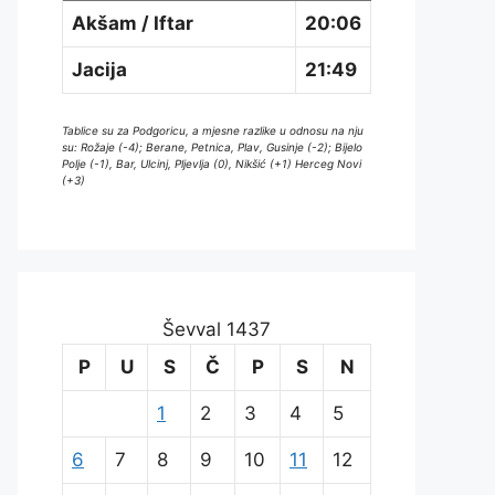
Akšam / Iftar
20:06
Jacija
21:49
Tablice su za Podgoricu, a mjesne razlike u odnosu na nju
su: Rožaje (-4); Berane, Petnica, Plav, Gusinje (-2); Bijelo
Polje (-1), Bar, Ulcinj, Pljevlja (0), Nikšić (+1) Herceg Novi
(+3)
Ševval 1437
P
U
S
Č
P
S
N
1
2
3
4
5
6
7
8
9
10
11
12