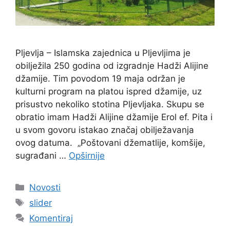
Pljevlja – Islamska zajednica u Pljevljima je
obilježila 250 godina od izgradnje Hadži Alijine
džamije. Tim povodom 19 maja održan je
kulturni program na platou ispred džamije, uz
prisustvo nekoliko stotina Pljevljaka. Skupu se
obratio imam Hadži Alijine džamije Erol ef. Pita i
u svom govoru istakao značaj obilježavanja
ovog datuma. „Poštovani džematlije, komšije,
sugrađani …
Opširnije
Kategorije
Novosti
Oznake
slider
Komentiraj