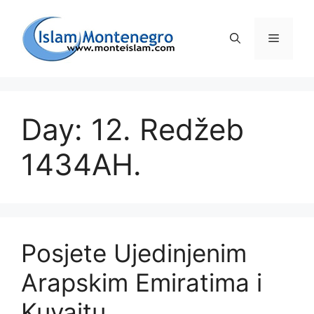
Preskoči
na
Izborni
sadržaj
Day: 12. Redžeb
1434AH.
Posjete Ujedinjenim
Arapskim Emiratima i
Kuvajtu