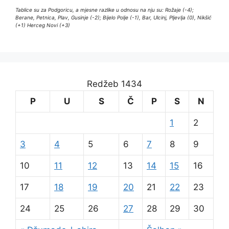
Tablice su za Podgoricu, a mjesne razlike u odnosu na nju su: Rožaje (-4);
Berane, Petnica, Plav, Gusinje (-2); Bijelo Polje (-1), Bar, Ulcinj, Pljevlja (0), Nikšić
(+1) Herceg Novi (+3)
Redžeb 1434
P
U
S
Č
P
S
N
1
2
3
4
5
6
7
8
9
10
11
12
13
14
15
16
17
18
19
20
21
22
23
24
25
26
27
28
29
30