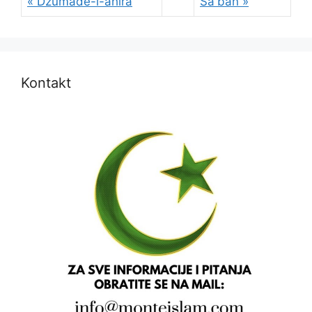
« Džumade-l-ahira
Ša'ban »
Kontakt