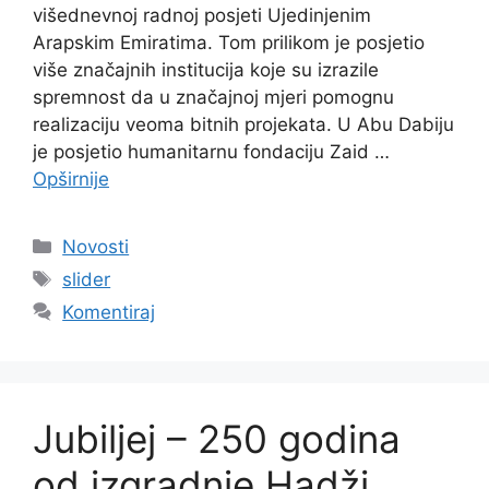
višednevnoj radnoj posjeti Ujedinjenim
Arapskim Emiratima. Tom prilikom je posjetio
više značajnih institucija koje su izrazile
spremnost da u značajnoj mjeri pomognu
realizaciju veoma bitnih projekata. U Abu Dabiju
je posjetio humanitarnu fondaciju Zaid …
Opširnije
Kategorije
Novosti
Oznake
slider
Komentiraj
Jubiljej – 250 godina
od izgradnje Hadži