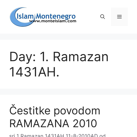
Preskoči
na
Izborni
sadržaj
Day: 1. Ramazan
1431AH.
Čestitke povodom
RAMAZANA 2010
sri 1 Ramazan 1431AH 11-8-2010AD
od