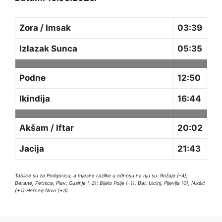
Zora / Imsak
03:39
Izlazak Sunca
05:35
Podne
12:50
Ikindija
16:44
Akšam / Iftar
20:02
Jacija
21:43
Tablice su za Podgoricu, a mjesne razlike u odnosu na nju su: Rožaje (-4);
Berane, Petnica, Plav, Gusinje (-2); Bijelo Polje (-1), Bar, Ulcinj, Pljevlja (0), Nikšić
(+1) Herceg Novi (+3)