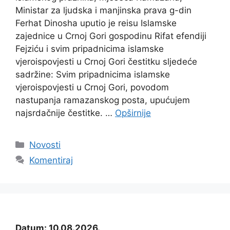
Ministar za ljudska i manjinska prava g-din
Ferhat Dinosha uputio je reisu Islamske
zajednice u Crnoj Gori gospodinu Rifat efendiji
Fejziću i svim pripadnicima islamske
vjeroispovjesti u Crnoj Gori čestitku sljedeće
sadržine: Svim pripadnicima islamske
vjeroispovjesti u Crnoj Gori, povodom
nastupanja ramazanskog posta, upućujem
najsrdačnije čestitke. …
Opširnije
Kategorije
Novosti
Komentiraj
Datum: 10.08.2026.