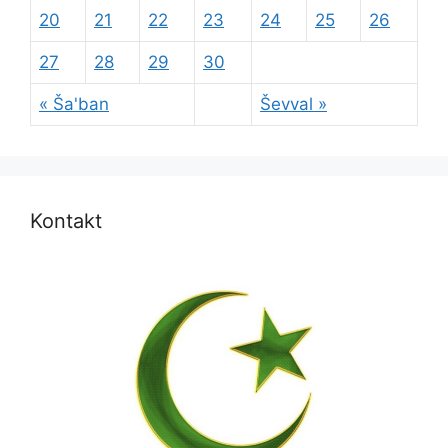
20
21
22
23
24
25
26
27
28
29
30
« Ša'ban
Ševval »
Kontakt