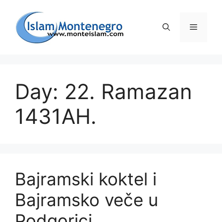
Preskoči
na
Izborni
sadržaj
Day: 22. Ramazan
1431AH.
Bajramski koktel i
Bajramsko veče u
Podgorici