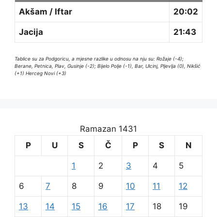
Akšam / Iftar
20:02
Jacija
21:43
Tablice su za Podgoricu, a mjesne razlike u odnosu na nju su: Rožaje (-4);
Berane, Petnica, Plav, Gusinje (-2); Bijelo Polje (-1), Bar, Ulcinj, Pljevlja (0), Nikšić
(+1) Herceg Novi (+3)
Ramazan 1431
P
U
S
Č
P
S
N
1
2
3
4
5
6
7
8
9
10
11
12
13
14
15
16
17
18
19