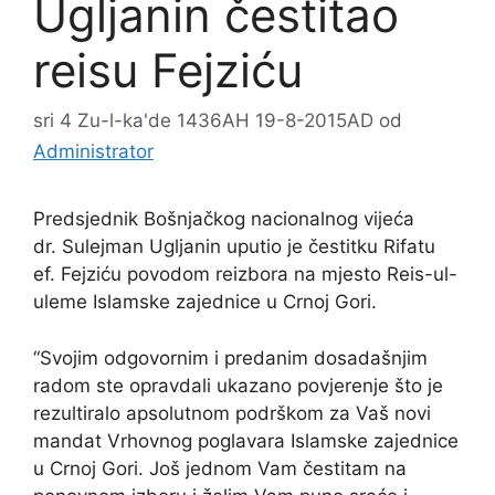
Ugljanin čestitao
reisu Fejziću
sri 4 Zu-l-ka'de 1436AH 19-8-2015AD
od
Administrator
Predsjednik Bošnjačkog nacionalnog vijeća
dr. Sulejman Ugljanin uputio je čestitku Rifatu
ef. Fejziću povodom reizbora na mjesto Reis-ul-
uleme Islamske zajednice u Crnoj Gori.
“Svojim odgovornim i predanim dosadašnjim
radom ste opravdali ukazano povjerenje što je
rezultiralo apsolutnom podrškom za Vaš novi
mandat Vrhovnog poglavara Islamske zajednice
u Crnoj Gori. Još jednom Vam čestitam na