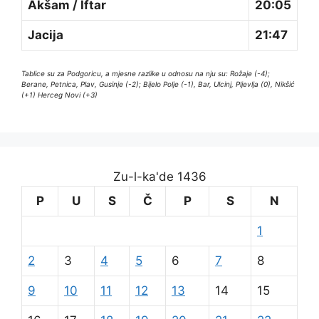
Akšam / Iftar
20:05
Jacija
21:47
Tablice su za Podgoricu, a mjesne razlike u odnosu na nju su: Rožaje (-4);
Berane, Petnica, Plav, Gusinje (-2); Bijelo Polje (-1), Bar, Ulcinj, Pljevlja (0), Nikšić
(+1) Herceg Novi (+3)
Zu-l-ka'de 1436
P
U
S
Č
P
S
N
1
2
3
4
5
6
7
8
9
10
11
12
13
14
15