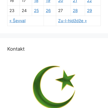
16
17
18
19
20
21
22
23
24
25
26
27
28
29
« Ševval
Zu-l-hidždže »
Kontakt