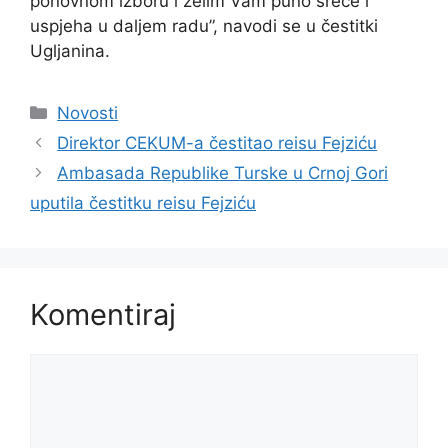
ponovnom izboru i želim Vam puno sreće i
uspjeha u daljem radu”, navodi se u čestitki
Ugljanina.
Kategorije
Novosti
Direktor CEKUM-a čestitao reisu Fejziću
Ambasada Republike Turske u Crnoj Gori
uputila čestitku reisu Fejziću
Komentiraj
Komentar