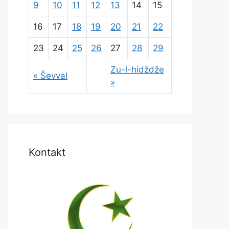
9
10
11
12
13
14
15
16
17
18
19
20
21
22
23
24
25
26
27
28
29
Zu-l-hidždže
« Ševval
»
Kontakt