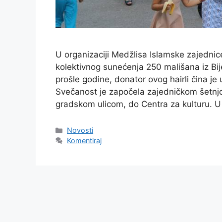
U organizaciji Medžlisa Islamske zajednic
kolektivnog sunećenja 250 mališana iz Bijel
prošle godine, donator ovog hairli čina je 
Svečanost je započela zajedničkom šetnj
gradskom ulicom, do Centra za kulturu. 
Kategorije
Novosti
Komentiraj