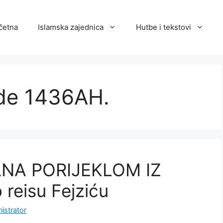
četna
Islamska zajednica
Hutbe i tekstovi
'de 1436AH.
NA PORIJEKLOM IZ
reisu Fejziću
istrator