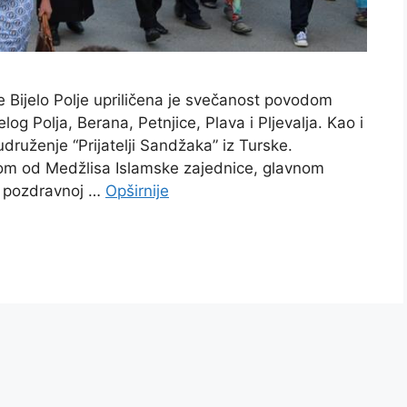
e Bijelo Polje upriličena je svečanost povodom
og Polja, Berana, Petnjice, Plava i Pljevalja. Kao i
udruženje “Prijatelji Sandžaka” iz Turske.
om od Medžlisa Islamske zajednice, glavnom
U pozdravnoj …
Opširnije