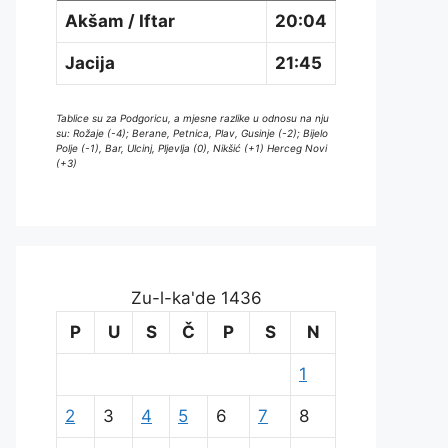
Akšam / Iftar
20:04
Jacija
21:45
Tablice su za Podgoricu, a mjesne razlike u odnosu na nju
su: Rožaje (-4); Berane, Petnica, Plav, Gusinje (-2); Bijelo
Polje (-1), Bar, Ulcinj, Pljevlja (0), Nikšić (+1) Herceg Novi
(+3)
Zu-l-ka'de 1436
P
U
S
Č
P
S
N
1
2
3
4
5
6
7
8