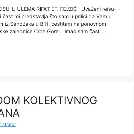
U-L-ULEMA RIFAT EF. FEJZIĆ Uvaženi reisu-l-
 čast mi predstavlja što sam u prilici da Vam u
lom iz Sandžaka u BiH, čestitam na ponovnom
amske zajednice Crne Gore. Imao sam čast …
DOM KOLEKTIVNOG
ŠANA
istrator