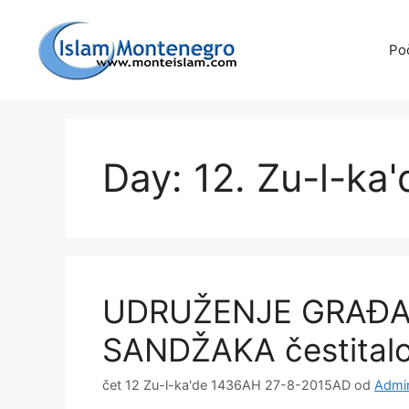
Preskoči
na
Po
sadržaj
Day: 12. Zu-l-ka
UDRUŽENJE GRAĐA
SANDŽAKA čestitalo 
čet 12 Zu-l-ka'de 1436AH 27-8-2015AD
od
Admin