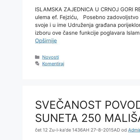
ISLAMSKA ZAJEDNICA U CRNOJ GORI REIS
ulema ef. Fejziću, Posebno zadovoljstvo i
svoje i u ime Udruženja građana porijek
izboru ove časne funkcije poglavara Isl
Opširnije
Kategorije
Novosti
Komentiraj
SVEČANOST POVO
SUNETA 250 MALI
čet 12 Zu-l-ka'de 1436AH 27-8-2015AD
od
Admin