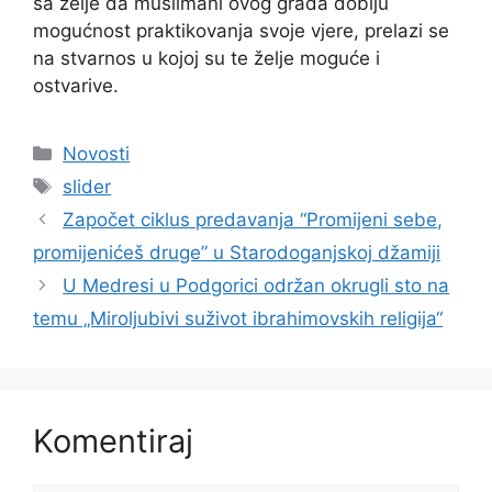
sa želje da muslimani ovog grada dobiju
mogućnost praktikovanja svoje vjere, prelazi se
na stvarnos u kojoj su te želje moguće i
ostvarive.
Kategorije
Novosti
Oznake
slider
Započet ciklus predavanja “Promijeni sebe,
promijenićeš druge” u Starodoganjskoj džamiji
U Medresi u Podgorici održan okrugli sto na
temu „Miroljubivi suživot ibrahimovskih religija“
Komentiraj