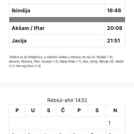
Ikindija
16:46
Akšam / Iftar
20:08
Jacija
21:51
Tablice su za Podgoricu, a mjesne razlike u odnosu na nju su: Rožaje (-4);
Berane, Petnica, Plav, Gusinje (-2); Bijelo Polje (-1), Bar, Ulcinj, Pljevlja (0), Nikšić
(+1) Herceg Novi (+3)
Rebiul-ahir 1432
P
U
S
Č
P
S
N
1