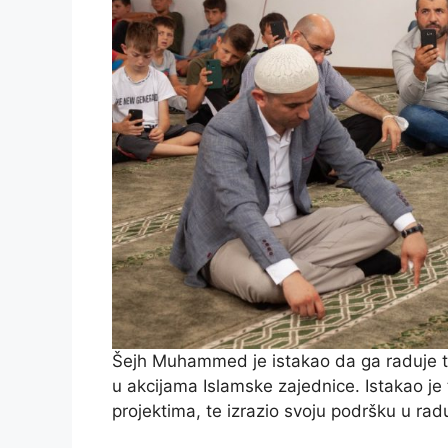
Šejh Muhammed je istakao da ga raduje to
u akcijama Islamske zajednice. Istakao 
projektima, te izrazio svoju podršku u r