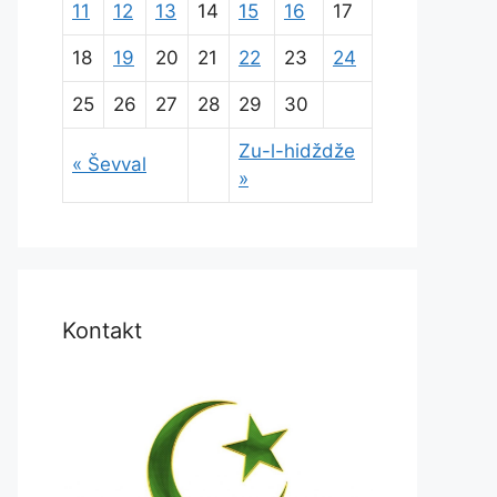
11
12
13
14
15
16
17
18
19
20
21
22
23
24
25
26
27
28
29
30
Zu-l-hidždže
« Ševval
»
Kontakt