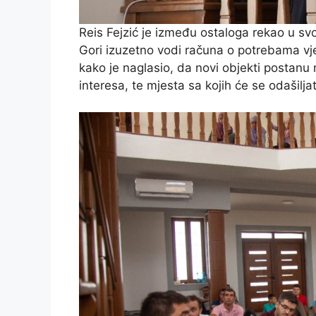
Reis Fejzić je između ostaloga rekao u sv
Gori izuzetno vodi računa o potrebama vj
kako je naglasio, da novi objekti postanu 
interesa, te mjesta sa kojih će se odašiljat