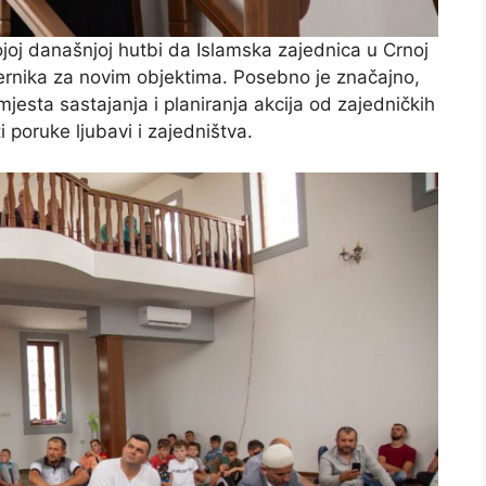
ojoj današnjoj hutbi da Islamska zajednica u Crnoj
ernika za novim objektima. Posebno je značajno,
mjesta sastajanja i planiranja akcija od zajedničkih
i poruke ljubavi i zajedništva.