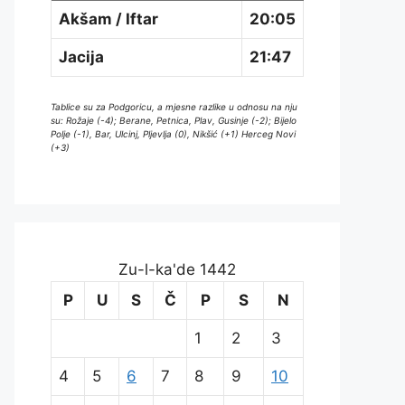
Akšam / Iftar
20:05
Jacija
21:47
Tablice su za Podgoricu, a mjesne razlike u odnosu na nju
su: Rožaje (-4); Berane, Petnica, Plav, Gusinje (-2); Bijelo
Polje (-1), Bar, Ulcinj, Pljevlja (0), Nikšić (+1) Herceg Novi
(+3)
Zu-l-ka'de 1442
P
U
S
Č
P
S
N
1
2
3
4
5
6
7
8
9
10