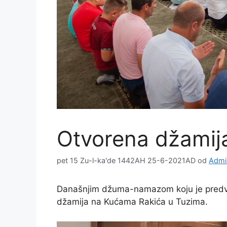
Otvorena džamij
pet 15 Zu-l-ka'de 1442AH 25-6-2021AD
od
Admin
Današnjim džuma-namazom koju je predvodi
džamija na Kućama Rakića u Tuzima.