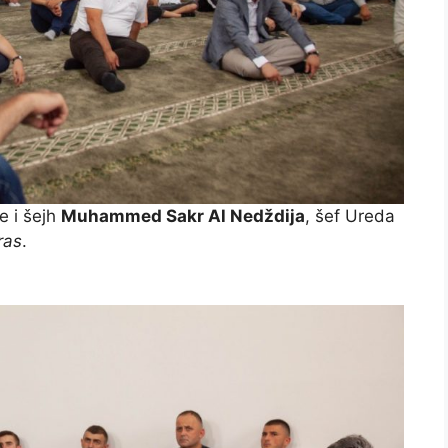
 i šejh
Muhammed Sakr Al Nedždija
, šef Ureda
ras
.