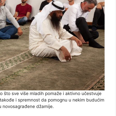
 što sve više mladih pomaže i aktivno učestvuje
je takođe i spremnost da pomognu u nekim budućim
adu novosagrađene džamije.