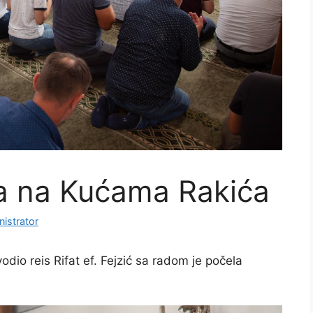
a na Kućama Rakića
istrator
o reis Rifat ef. Fejzić sa radom je počela