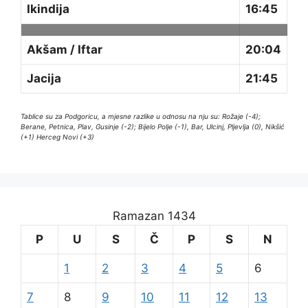
Ikindija
16:45
Akšam / Iftar
20:04
Jacija
21:45
Tablice su za Podgoricu, a mjesne razlike u odnosu na nju su: Rožaje (-4);
Berane, Petnica, Plav, Gusinje (-2); Bijelo Polje (-1), Bar, Ulcinj, Pljevlja (0), Nikšić
(+1) Herceg Novi (+3)
Ramazan 1434
P
U
S
Č
P
S
N
1
2
3
4
5
6
7
8
9
10
11
12
13