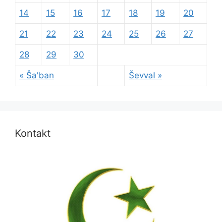
14
15
16
17
18
19
20
21
22
23
24
25
26
27
28
29
30
« Ša'ban
Ševval »
Kontakt