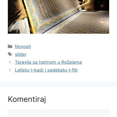
Kategorije
Novosti
Oznake
slider
Teravija sa hatmom u Rožajama
Lejletu-l-kadr i sadekatu-l-fitr
Komentiraj
Komentar