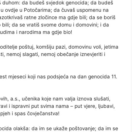
neš duhom: da budeš svjedok genocida; da budeš
deš u ovdje u Potočarima; da čuvaš uspomenu na
azotkrivaš ratne zločince ma gdje bili; da se boriš
 bili; da se vratiš svome domu i domovini; i da
judima i narodima ma gdje bio!
oditelje poštuj, komšiju pazi, domovinu voli, jetima
ti, nemoj slagati, nemoj obečanje iznevjeriti i
st mjeseci koji nas podsjeća na dan genocida 11.
ih, a.s., učenika koje nam valja iznova slušati,
ravi i ispravni put svima nama – put vjere, ljubavi,
pjeh i spas čovječanstva!
ocida olakša: da im se ukaže poštovanje; da im se