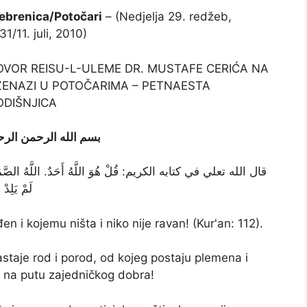
ebrenica/Potočari
– (Nedjelja 29. redžeb,
31/11. juli, 2010)
VOR REISU-L-ULEME DR. MUSTAFE CERIĆA NA
ENAZI U POTOČARIMA – PETNAESTA
ODIŠNJICA
بسم الله الرحمن الرح
قال الله تعلي في كتابه الكريم: قُلْ هُوَ اللَّهُ أَحَدٌ. اللَّهُ الصَّم.
لَمْ يَلِد
đen i kojemu ništa i niko nije ravan! (Kur'an: 112).
staje rod i porod, od kojeg postaju plemena i
ju na putu zajedničkog dobra!