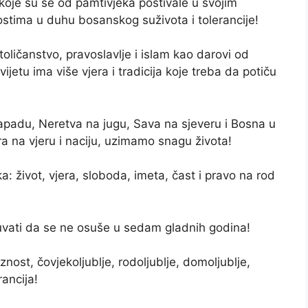
 koje su se od pamtivjeka poštivale u svojim
nostima u duhu bosanskog suživota i tolerancije!
katoličanstvo, pravoslavlje i islam kao darovi od
jetu ima više vjera i tradicija koje treba da potiču
 zapadu, Neretva na jugu, Sava na sjeveru i Bosna u
ira na vjeru i naciju, uzimamo snagu života!
: život, vjera, sloboda, imeta, čast i pravo na rod
uvati da se ne osuše u sedam gladnih godina!
ost, čovjekoljublje, rodoljublje, domoljublje,
rancija!