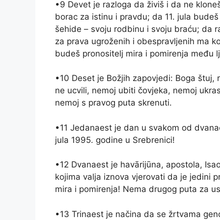
•9 Devet je razloga da živiš i da ne klo
borac za istinu i pravdu; da 11. jula bu
šehide – svoju rodbinu i svoju braću; da r
za prava ugroženih i obespravljenih ma ko
budeš pronositelj mira i pomirenja među l
•10 Deset je Božjih zapovjedi: Boga štuj, r
ne ucvili, nemoj ubiti čovjeka, nemoj ukras
nemoj s pravog puta skrenuti.
•11 Jedanaest je dan u svakom od dvanae
jula 1995. godine u Srebrenici!
•12 Dvanaest je havārijūna, apostola, Isaov
kojima valja iznova vjerovati da je jedini p
mira i pomirenja! Nema drugog puta za us
•13 Trinaest je načina da se žrtvama gen