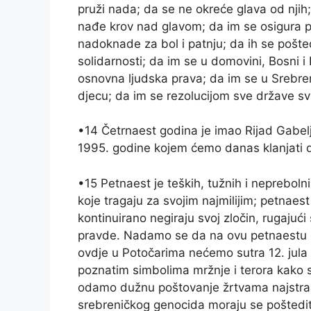
pruži nada; da se ne okreće glava od njih; 
nađe krov nad glavom; da im se osigura pr
nadoknade za bol i patnju; da ih se pošte
solidarnosti; da im se u domovini, Bosni i
osnovna ljudska prava; da im se u Srebrenic
djecu; da im se rezolucijom sve države sv
•14 Četrnaest godina je imao Rijad Gabelj
1995. godine kojem ćemo danas klanjati 
•15 Petnaest je teških, tužnih i neprebol
koje tragaju za svojim najmilijim; petnaest
kontinuirano negiraju svoj zločin, rugaj
pravde. Nadamo se da na ovu petnaestu 
ovdje u Potočarima nećemo sutra 12. jula 
poznatim simbolima mržnje i terora kako 
odamo dužnu poštovanje žrtvama najstrašn
srebreničkog genocida moraju se poštedit