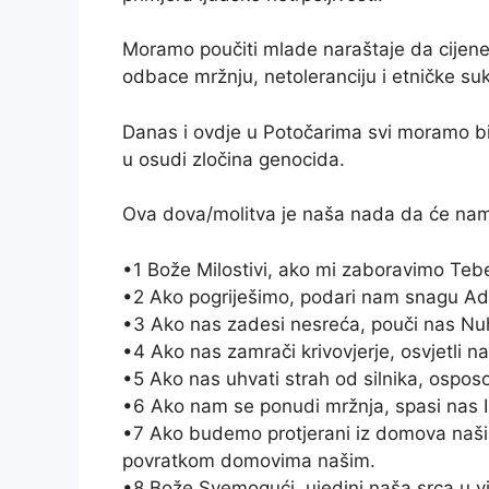
Moramo poučiti mlade naraštaje da cijene 
odbace mržnju, netoleranciju i etničke su
Danas i ovdje u Potočarima svi moramo biti 
u osudi zločina genocida.
Ova dova/molitva je naša nada da će nam 
•1 Bože Milostivi, ako mi zaboravimo Tebe
•2 Ako pogriješimo, podari nam snagu Ad
•3 Ako nas zadesi nesreća, pouči nas Nuho
•4 Ako nas zamrači krivovjerje, osvjetli n
•5 Ako nas uhvati strah od silnika, ospo
•6 Ako nam se ponudi mržnja, spasi nas Is
•7 Ako budemo protjerani iz domova naš
povratkom domovima našim.
•8 Bože Svemogući, ujedini naša srca u vjer