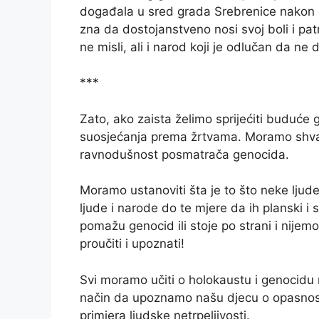
događala u sred grada Srebrenice nakon o
zna da dostojanstveno nosi svoj boli i pat
ne misli, ali i narod koji je odlučan da ne
***
Zato, ako zaista želimo sprijećiti buduće
suosjećanja prema žrtvama. Moramo shvatit
ravnodušnost posmatrača genocida.
Moramo ustanoviti šta je to što neke ljude
ljude i narode do te mjere da ih planski i si
pomažu genocid ili stoje po strani i nijemo
proučiti i upoznati!
Svi moramo učiti o holokaustu i genocidu
način da upoznamo našu djecu o opasnosti
primjera ljudske netrpeljivosti.