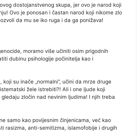
vog dostojanstvenog skupa, jer ovo je narod koji
nju! Ovo je ponosan i častan narod koji nikome zlo
 dozvoli da mu se iko ruga i da ga ponižava!
 genocide, moramo više učiniti osim prigodnih
i dubinu psihologije počinitelja kao i
, koji su inače „normalni”, učini da mrze druge
stematski žele istrebiti?! Ali i one ljude koji
 gledaju zločin nad nevinim ljudima! I njih treba
 ne samo kao povijesnim činjenicama, već kao
 rasizma, anti-semitizma, islamofobije i drugih