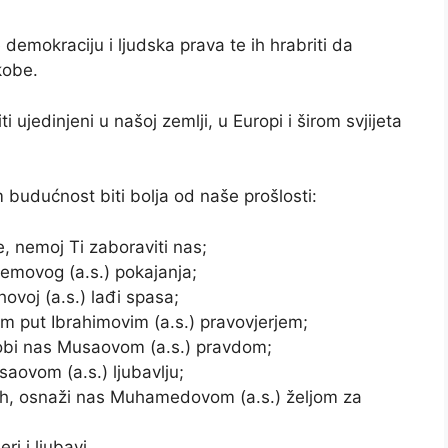
demokraciju i ljudska prava te ih hrabriti da
kobe.
ujedinjeni u našoj zemlji, u Europi i širom svjijeta
budućnost biti bolja od naše prošlosti:
, nemoj Ti zaboraviti nas;
emovog (a.s.) pokajanja;
voj (a.s.) lađi spasa;
am put Ibrahimovim (a.s.) pravovjerjem;
sobi nas Musaovom (a.s.) pravdom;
aovom (a.s.) ljubavlju;
ih, osnaži nas Muhamedovom (a.s.) željom za
i i ljubavi.