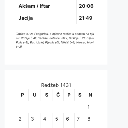
Akšam / Iftar
20:06
Jacija
21:49
Tablice su za Podgoricu, a mjesne razlike u odnosu na nju
su: Rožaje (-4); Berane, Petnica, Plav, Gusinje (-2); Bijelo
Polje (-1), Bar, Ulcinj, Pljevlja (0), Nikšić (+1) Herceg Novi
(+3)
Redžeb 1431
P
U
S
Č
P
S
N
1
2
3
4
5
6
7
8