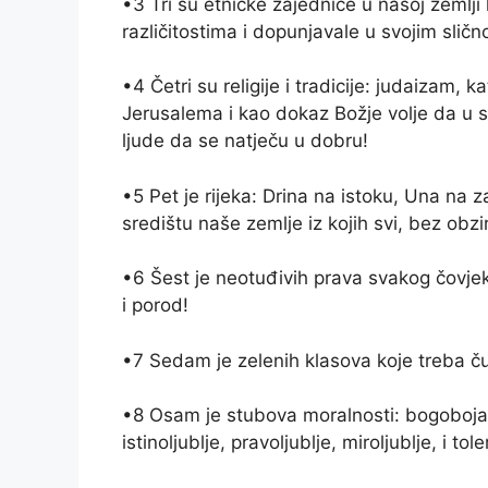
•3 Tri su etničke zajednice u našoj zemlji
različitostima i dopunjavale u svojim slič
•4 Četri su religije i tradicije: judaizam, 
Jerusalema i kao dokaz Božje volje da u svi
ljude da se natječu u dobru!
•5 Pet je rijeka: Drina na istoku, Una na
središtu naše zemlje iz kojih svi, bez obz
•6 Šest je neotuđivih prava svakog čovjeka
i porod!
•7 Sedam je zelenih klasova koje treba č
•8 Osam je stubova moralnosti: bogobojazn
istinoljublje, pravoljublje, miroljublje, i tole