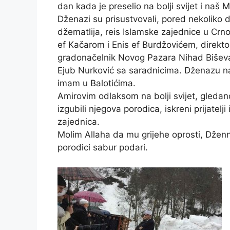
dan kada je preselio na bolji svijet i naš Mi
Dženazi su prisustvovali, pored nekoliko
džematlija, reis Islamske zajednice u Cr
ef Kačarom i Enis ef Burdžovićem, direkt
gradonačelnik Novog Pazara Nihad Biševa
Ejub Nurković sa saradnicima. Dženazu n
imam u Balotićima.
Amirovim odlaksom na bolji svijet, gledan
izgubili njegova porodica, iskreni prijatelj
zajednica.
Molim Allaha da mu grijehe oprosti, Dženn
porodici sabur podari.