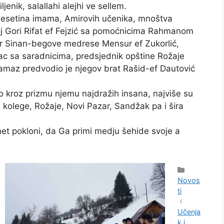
ljenik, salallahi alejhi ve sellem.
 desetina imama, Amirovih učenika, mnoštva
noj Gori Rifat ef Fejzić sa pomoćnicima Rahmanom
or Sinan-begove medrese Mensur ef Zukorlić,
c sa saradnicima, predsjednik opštine Rožaje
amaz predvodio je njegov brat Rašid-ef Dautović
o kroz prizmu njemu najdražih insana, najviše su
i i kolege, Rožaje, Novi Pazar, Sandžak pa i šira
et pokloni, da Ga primi medju šehide svoje a
Kategorije
Novos
ti
Učenja
k i