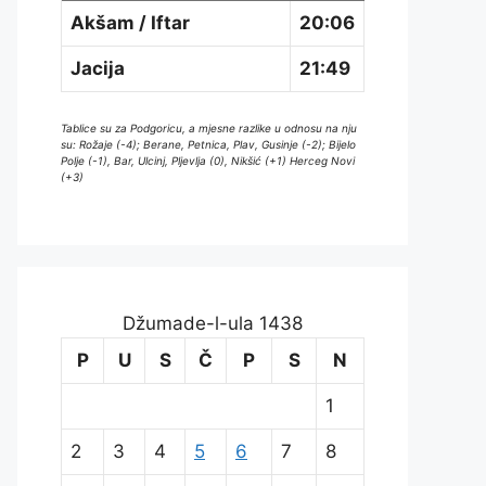
Akšam / Iftar
20:06
Jacija
21:49
Tablice su za Podgoricu, a mjesne razlike u odnosu na nju
su: Rožaje (-4); Berane, Petnica, Plav, Gusinje (-2); Bijelo
Polje (-1), Bar, Ulcinj, Pljevlja (0), Nikšić (+1) Herceg Novi
(+3)
Džumade-l-ula 1438
P
U
S
Č
P
S
N
1
2
3
4
5
6
7
8