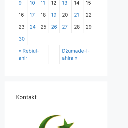
9
10
11
12
13
14
15
16
17
18
19
20
21
22
23
24
25
26
27
28
29
30
« Rebiul-
Džumade-l-
ahir
ahira »
Kontakt