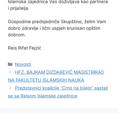
Islamska zajednica Vas doživljava kao partnera
i prijatelja.
Gospodine predsjedniče Skupštine, želim Vam
dobro zdravlje i lični uspjeh krunisan opštim
dobrom.
Reis Rifat Fejzić
Kategorije
Novosti
HFZ. BAJRAM DIZDAREVIĆ MAGISTRIRAO
NA FAKULTETU ISLAMSKIH NAUKA
Predstavnici koalicije “Crno na bijelo” sastali
se sa Reisom Islamske zajednice