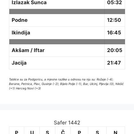
Izlazak Sunca
05:32
Podne
12:50
Ikindija
16:45
Akšam / Iftar
20:05
Jacija
21:47
Tablice su za Podgoricu, a mjesne razlike u odnosu na nju su: Rožaje (-4);
Berane, Petnica, Plav, Gusinje (-2); Bijelo Polje (-1), Bar, Ulcinj, Pljevlja (0), Nikšić
(+1) Herceg Novi (+3)
Safer 1442
P
U
S
Č
P
S
N