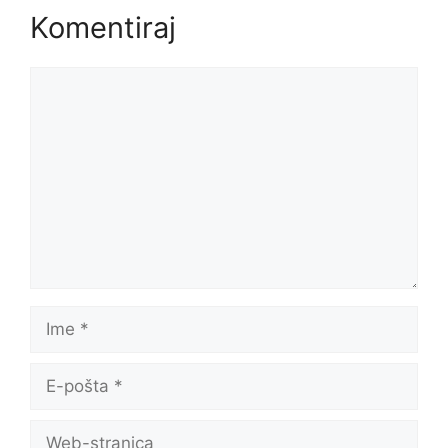
Komentiraj
Komentar
Ime
E-
pošta
Web-