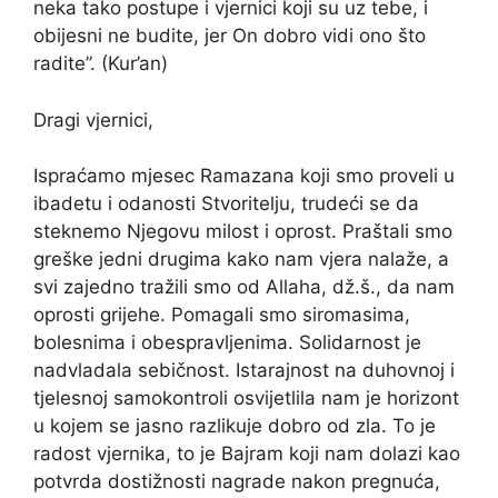
neka tako postupe i vjernici koji su uz tebe, i
obijesni ne budite, jer On dobro vidi ono što
radite”. (Kur’an)
Dragi vjernici,
Ispraćamo mjesec Ramazana koji smo proveli u
ibadetu i odanosti Stvoritelju, trudeći se da
steknemo Njegovu milost i oprost. Praštali smo
greške jedni drugima kako nam vjera nalaže, a
svi zajedno tražili smo od Allaha, dž.š., da nam
oprosti grijehe. Pomagali smo siromasima,
bolesnima i obespravljenima. Solidarnost je
nadvladala sebičnost. Istarajnost na duhovnoj i
tjelesnoj samokontroli osvijetlila nam je horizont
u kojem se jasno razlikuje dobro od zla. To je
radost vjernika, to je Bajram koji nam dolazi kao
potvrda dostižnosti nagrade nakon pregnuća,