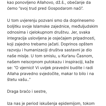
kao ponovljeno Allahovo, dž.š., obećanje da
ćemo “svoj trud pred Gospodarom naći”.
U tom uvjerenju pozvani smo da doprinesemo
boljitku svoje Islamske zajednice, međuljudskim
odnosima i cjelokupnom društvu. Jer, svaka
integracija uslovljena je osjećajem pripadnosti,
koji zajedno trebamo jačati. Doprinos opštem
razvoju i humanizaciji društva sastavni je dio
naše misije. U tom smislu, u Kur’anu Časnom,
našem neiscrpnom putokazu i inspiraciji, kaže
se: “O vjernici! Vi uvijek pravedni budite i radi
Allaha pravedno svjedočite, makar to bilo i na
štetu vašu..”
Draga braćo i sestre,
Iza nas je period iskušenja epidemijom, tokom