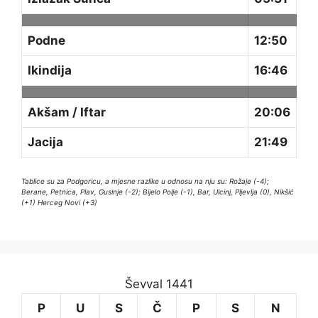
Podne
12:50
Ikindija
16:46
Akšam / Iftar
20:06
Jacija
21:49
Tablice su za Podgoricu, a mjesne razlike u odnosu na nju su: Rožaje (-4);
Berane, Petnica, Plav, Gusinje (-2); Bijelo Polje (-1), Bar, Ulcinj, Pljevlja (0), Nikšić
(+1) Herceg Novi (+3)
Ševval 1441
P
U
S
Č
P
S
N