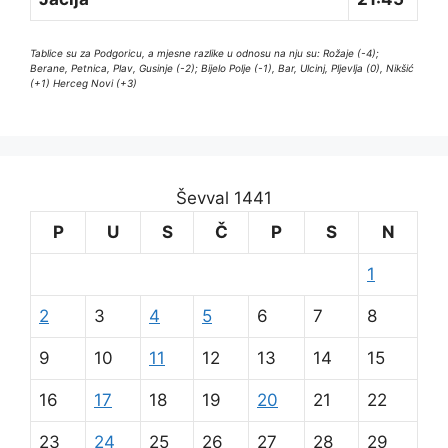
Tablice su za Podgoricu, a mjesne razlike u odnosu na nju su: Rožaje (-4);
Berane, Petnica, Plav, Gusinje (-2); Bijelo Polje (-1), Bar, Ulcinj, Pljevlja (0), Nikšić
(+1) Herceg Novi (+3)
Ševval 1441
P
U
S
Č
P
S
N
1
2
3
4
5
6
7
8
9
10
11
12
13
14
15
16
17
18
19
20
21
22
23
24
25
26
27
28
29