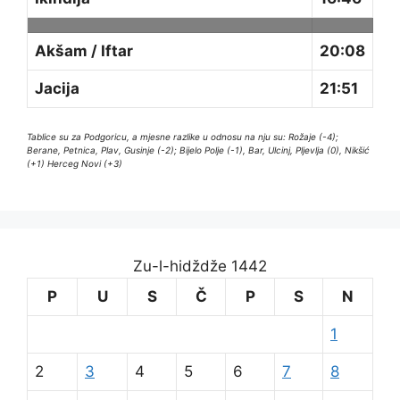
Akšam / Iftar
20:08
Jacija
21:51
Tablice su za Podgoricu, a mjesne razlike u odnosu na nju su: Rožaje (-4);
Berane, Petnica, Plav, Gusinje (-2); Bijelo Polje (-1), Bar, Ulcinj, Pljevlja (0), Nikšić
(+1) Herceg Novi (+3)
Zu-l-hidždže 1442
P
U
S
Č
P
S
N
1
2
3
4
5
6
7
8