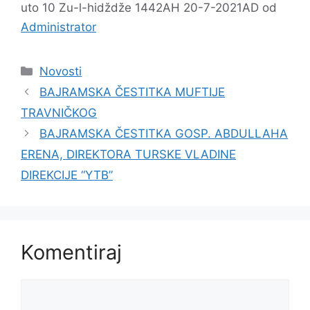
uto 10 Zu-l-hidždže 1442AH 20-7-2021AD
od
Administrator
Kategorije
Novosti
BAJRAMSKA ČESTITKA MUFTIJE
TRAVNIČKOG
BAJRAMSKA ČESTITKA GOSP. ABDULLAHA
ERENA, DIREKTORA TURSKE VLADINE
DIREKCIJE “YTB”
Komentiraj
Komentar