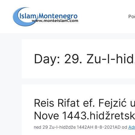
Preskoči
na
Po
sadržaj
Day: 29. Zu-l-hi
Reis Rifat ef. Fejzi
Nove 1443.hidžrets
ned 29 Zu-l-hidždže 1442AH 8-8-2021AD
od
Adm