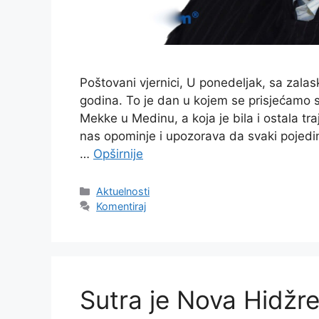
Poštovani vjernici, U ponedeljak, sa zal
godina. To je dan u kojem se prisjećamo s
Mekke u Medinu, a koja je bila i ostala tr
nas opominje i upozorava da svaki pojedina
…
Opširnije
Kategorije
Aktuelnosti
Komentiraj
Sutra je Nova Hidžr