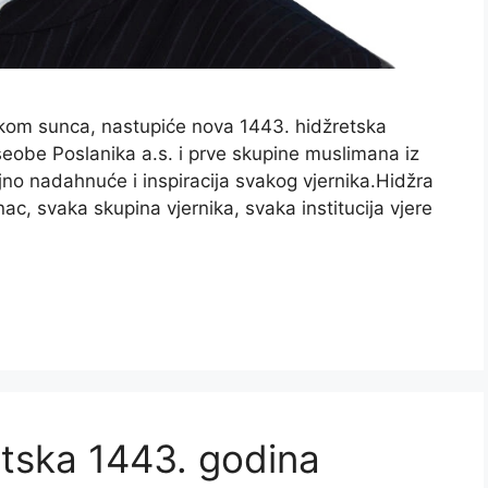
askom sunca, nastupiće nova 1443. hidžretska
eobe Poslanika a.s. i prve skupine muslimana iz
ajno nadahnuće i inspiracija svakog vjernika.Hidžra
c, svaka skupina vjernika, svaka institucija vjere
etska 1443. godina