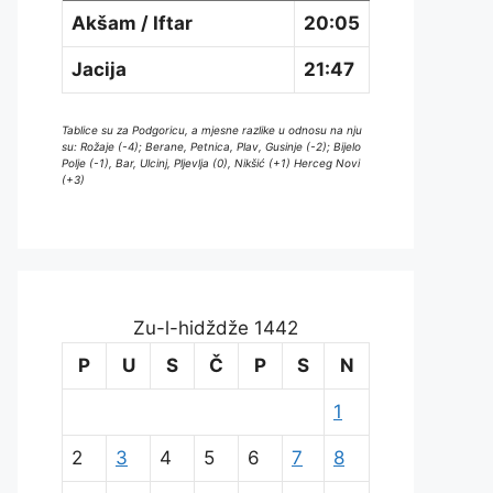
Akšam / Iftar
20:05
Jacija
21:47
Tablice su za Podgoricu, a mjesne razlike u odnosu na nju
su: Rožaje (-4); Berane, Petnica, Plav, Gusinje (-2); Bijelo
Polje (-1), Bar, Ulcinj, Pljevlja (0), Nikšić (+1) Herceg Novi
(+3)
Zu-l-hidždže 1442
P
U
S
Č
P
S
N
1
2
3
4
5
6
7
8