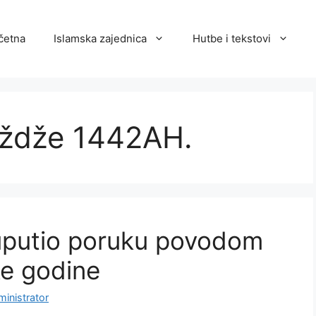
četna
Islamska zajednica
Hutbe i tekstovi
dždže 1442AH.
ć uputio poruku povodom
ke godine
inistrator