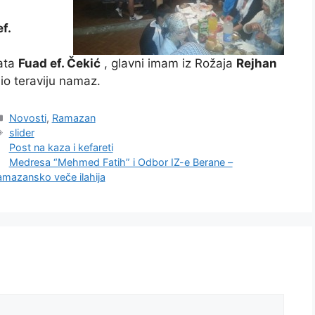
f.
hata
Fuad ef. Čekić
, glavni imam iz Rožaja
Rejhan
dio teraviju namaz.
Kategorije
Novosti
,
Ramazan
Oznake
slider
Post na kaza i kefareti
Medresa “Mehmed Fatih” i Odbor IZ-e Berane –
amazansko veče ilahija