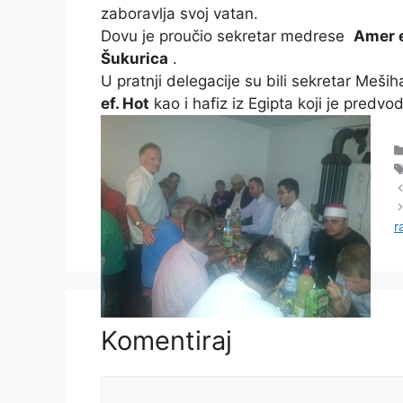
zaboravlja svoj vatan.
Dovu je proučio sekretar medrese
Amer e
Šukurica
.
U pratnji delegacije su bili sekretar Meši
ef. Hot
kao i hafiz iz Egipta koji je predvo
r
Komentiraj
Komentar