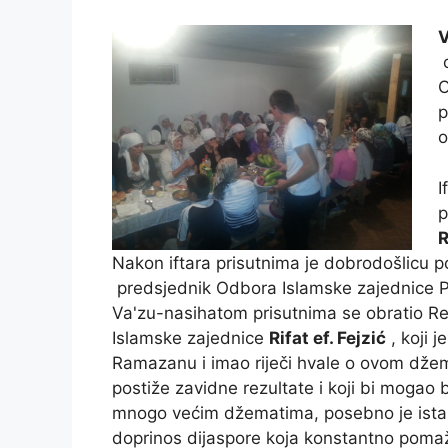
V
o
O
p
o
I
p
R
Nakon iftara prisutnima je dobrodošlicu
predsjednik Odbora Islamske zajednice P
Va'zu-nasihatom prisutnima se obratio Re
Islamske zajednice
Rifat ef. Fejzić
, koji j
Ramazanu i imao riječi hvale o ovom džem
postiže zavidne rezultate i koji bi mogao b
mnogo većim džematima, posebno je ist
doprinos dijaspore koja konstantno pomaž