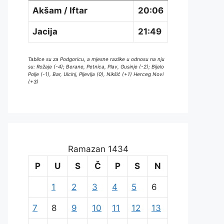
Akšam / Iftar
20:06
Jacija
21:49
Tablice su za Podgoricu, a mjesne razlike u odnosu na nju
su: Rožaje (-4); Berane, Petnica, Plav, Gusinje (-2); Bijelo
Polje (-1), Bar, Ulcinj, Pljevlja (0), Nikšić (+1) Herceg Novi
(+3)
Ramazan 1434
P
U
S
Č
P
S
N
1
2
3
4
5
6
7
8
9
10
11
12
13