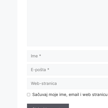
Ime
E-
pošta
Web-
stranica
Sačuvaj moje ime, email i web strani