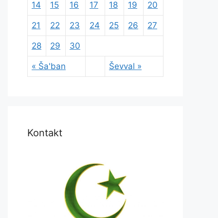
14
15
16
17
18
19
20
21
22
23
24
25
26
27
28
29
30
« Ša'ban
Ševval »
Kontakt