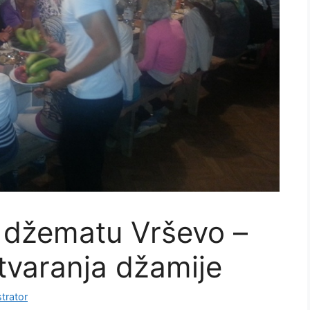
 u džematu Vrševo –
tvaranja džamije
trator