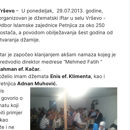
rševo
– U ponedeljak, 29.07.2013. godine,
rganizovan je džematski iftar u selu Vrševo -
dbor Islamske zajednice Petnjica za oko 250
ostača, a povodom obilježavanja šest godina od
tvaranja džamije.
ftar je započeo klanjanjem akšam namaza kojeg je
redvodio direktor medrese “Mehmed Fatih ”
ahman ef. Kačar.
 poželio imam džemata
Enis ef. Klimenta
, kao i
etnjica
Adnan Muhović.
is
e govorio o
atu koji
iti primjer
akao
e i ne