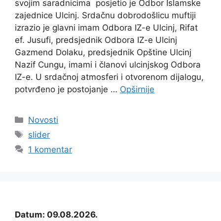
svojim saradnicima posjetio je Odbor Islamske
zajednice Ulcinj. Srdačnu dobrodošlicu muftiji
izrazio je glavni imam Odbora IZ-e Ulcinj, Rifat
ef. Jusufi, predsjednik Odbora IZ-e Ulcinj
Gazmend Dolaku, predsjednik Opštine Ulcinj
Nazif Cungu, imami i članovi ulcinjskog Odbora
IZ-e. U srdačnoj atmosferi i otvorenom dijalogu,
potvrđeno je postojanje …
Opširnije
Kategorije
Novosti
Oznake
slider
1 komentar
Datum: 09.08.2026.