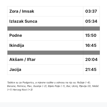
Zora / Imsak
03:37
Izlazak Sunca
05:34
Podne
15:50
Ikindija
16:45
Akšam / Iftar
20:04
Jacija
21:45
Tablice su za Podgoricu, a mjesne razlike u odnosu na nju su: Rožaje (-4);
Berane, Petnica, Plav, Gusinje (-2); Bijelo Polje (-1), Bar, Ulcinj, Pljevlja (0), Nikšić
(+1) Herceg Novi (+3)