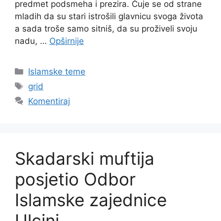
predmet podsmeha i prezira. Čuje se od strane
mladih da su stari istrošili glavnicu svoga života
a sada troše samo sitniš, da su proživeli svoju
nadu, …
Opširnije
Kategorije
Islamske teme
Oznake
grid
Komentiraj
Skadarski muftija
posjetio Odbor
Islamske zajednice
Ulcinj