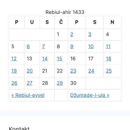
Rebiul-ahir 1433
P
U
S
Č
P
S
N
1
2
3
4
5
6
7
8
9
10
11
12
13
14
15
16
17
18
19
20
21
22
23
24
25
26
27
28
29
30
« Rebiul-evvel
Džumade-l-ula »
Kontakt