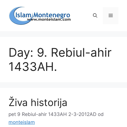
Preskoči
na
Izborni
sadržaj
Day: 9. Rebiul-ahir
1433AH.
Živa historija
pet 9 Rebiul-ahir 1433AH 2-3-2012AD
od
monteislam