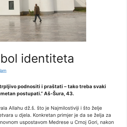
ol identiteta
lam
trpljivo podnositi i praštati – tako treba svaki
metan postupati.” Aš-Šura, 43.
ala Allahu dž.š. što je Najmilostiviji i što želje
etvara u djela. Konkretan primjer je da se želja za
novnom uspostavom Medrese u Crnoj Gori, nakon