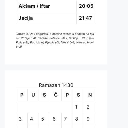
Akšam / Iftar
20:05
Jacija
21:47
Tablice su za Podgoricu, a mjesne razlike u odnosu na nju
su: Rožaje (-4); Berane, Petnica, Plav, Gusinje (-2); Bijelo
Polje (-1), Bar, Ulcinj, Pljevlja (0), Nikšić (+1) Herceg Novi
(+3)
Ramazan 1430
P
U
S
Č
P
S
N
1
2
3
4
5
6
7
8
9