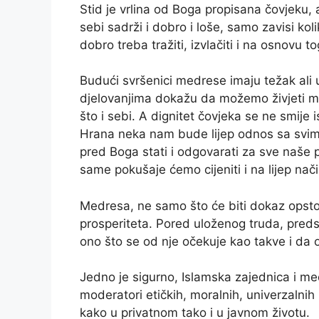
Stid je vrlina od Boga propisana čovjeku, a
sebi sadrži i dobro i loše, samo zavisi koli
dobro treba tražiti, izvlačiti i na osnovu t
Budući svršenici medrese imaju težak ali 
djelovanjima dokažu da možemo živjeti mi
što i sebi. A dignitet čovjeka se ne smije is
Hrana neka nam bude lijep odnos sa svima,
pred Boga stati i odgovarati za sve naše po
same pokušaje ćemo cijeniti i na lijep nači
Medresa, ne samo što će biti dokaz opstojn
prosperiteta. Pored uloženog truda, pre
ono što se od nje očekuje kao takve i da
Jedno je sigurno, Islamska zajednica i me
moderatori etičkih, moralnih, univerzalnih
kako u privatnom tako i u javnom životu.