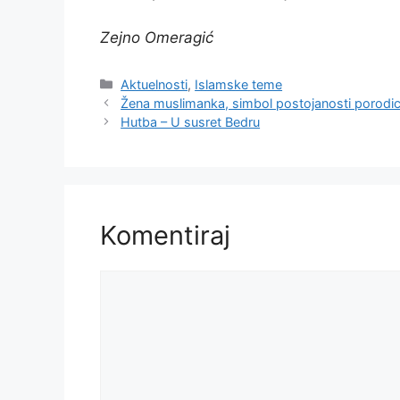
Zejno Omeragić
Kategorije
Aktuelnosti
,
Islamske teme
Žena muslimanka, simbol postojanosti porodi
Hutba – U susret Bedru
Komentiraj
Komentar