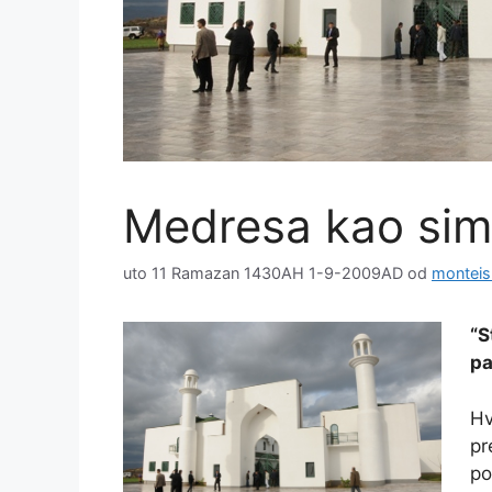
Medresa kao simb
uto 11 Ramazan 1430AH 1-9-2009AD
od
monteis
“S
pa
Hv
pr
po