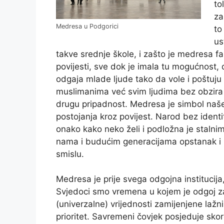
to
za
Medresa u Podgorici
to
us
takve srednje škole, i zašto je medresa f
povijesti, sve dok je imala tu mogućnost, 
odgaja mlade ljude tako da vole i poštuj
muslimanima već svim ljudima bez obzira n
drugu pripadnost. Medresa je simbol naše
postojanja kroz povijest. Narod bez identi
onako kako neko želi i podložna je stalni
nama i budućim generacijama opstanak i 
smislu.
Medresa je prije svega odgojna institucij
Svjedoci smo vremena u kojem je odgoj z
(univerzalne) vrijednosti zamijenjene lažn
prioritet. Savremeni čovjek posjeduje skor