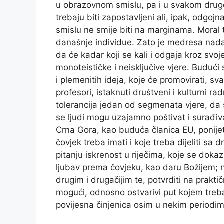
u obrazovnom smislu, pa i u svakom drugo
trebaju biti zapostavljeni ali, ipak, odgo
smislu ne smije biti na marginama. Moral tr
današnje individue. Zato je medresa nad
da će kadar koji se kali i odgaja kroz svo
monoteističke i neisključive vjere. Budući 
i plemenitih ideja, koje će promovirati, sv
profesori, istaknuti društveni i kulturni ra
tolerancija jedan od segmenata vjere, da s
se ljudi mogu uzajamno poštivat i surađiv
Crna Gora, kao buduća članica EU, ponijet
čovjek treba imati i koje treba dijeliti sa 
pitanju iskrenost u riječima, koje se dokazu
ljubav prema čovjeku, kao daru Božijem; ne
drugim i drugačijim te, potvrditi na prakti
mogući, odnosno ostvarivi put kojem treba 
povijesna činjenica osim u nekim periodima