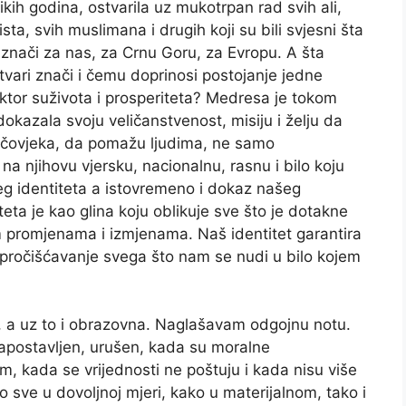
likih godina, ostvarila uz mukotrpan rad svih ali,
ista, svih muslimana i drugih koji su bili svjesni šta
 znači za nas, za Crnu Goru, za Evropu. A šta
tvari znači i čemu doprinosi postojanje jedne
aktor suživota i prosperiteta? Medresa je tokom
dokazala svoju veličanstvenost, misiju i želju da
u čovjeka, da pomažu ljudima, ne samo
a njihovu vjersku, nacionalnu, rasnu i bilo koju
g identiteta a istovremeno i dokaz našeg
teta je kao glina koju oblikuje sve što je dotakne
m promjenama i izmjenama. Naš identitet garantira
pročišćavanje svega što nam se nudi u bilo kojem
a, a uz to i obrazovna. Naglašavam odgojnu notu.
apostavljen, urušen, kada su moralne
im, kada se vrijednosti ne poštuju i kada nisu više
o sve u dovoljnoj mjeri, kako u materijalnom, tako i