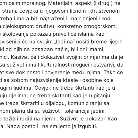
m osim moralnog. Materijalni aspekt (i drugi) ne
jna strana čovjeka u njegovom ličnom i društvenom
eba i mora biti najtraženiji i najcjenjeniji kod
a cjelokupnom društvu, konkretno crnogorskom,
je školovanje pokazati pravo lice islama kao
svršenici će na svojim „leđima“ nositi breme lijepih
aki od njih na poseban način, bili oni imami,
dnici. Kazivat će i dokazivat svojim primjerima da je
u suživot i multikulturalnost mogući i ostvarivi, da
at sve dok postoji povjerenje među njima. Tako će
i sa sobom najuzvišenije ideale i osobine koje
drugim ljudima. Čovjek ne treba škrtariti kad je u
ju djelima; ne treba škrtariti kad je u pitanju
 treba škrtariti u dijalogu, komuniciranju sa
čnom planu da su suživot i tolerancija jedini
težiti i raditi na njemu. Suživot je dokazan kao
. Nada postoji i ne smijemo je izgubiti.