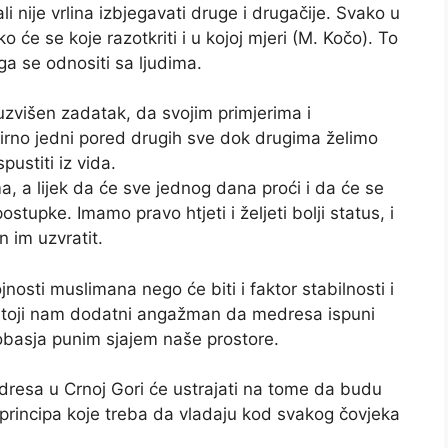
li nije vrlina izbjegavati druge i drugačije. Svako u
ko će se koje razotkriti i u kojoj mjeri (M. Kočo). To
oga se odnositi sa ljudima.
uzvišen zadatak, da svojim primjerima i
rno jedni pored drugih sve dok drugima želimo
pustiti iz vida.
 a lijek da će sve jednog dana proći i da će se
stupke. Imamo pravo htjeti i željeti bolji status, i
n im uzvratit.
osti muslimana nego će biti i faktor stabilnosti i
dstoji nam dodatni angažman da medresa ispuni
 obasja punim sjajem naše prostore.
dresa u Crnoj Gori će ustrajati na tome da budu
 principa koje treba da vladaju kod svakog čovjeka