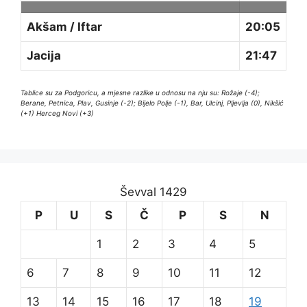
Akšam / Iftar
20:05
Jacija
21:47
Tablice su za Podgoricu, a mjesne razlike u odnosu na nju su: Rožaje (-4);
Berane, Petnica, Plav, Gusinje (-2); Bijelo Polje (-1), Bar, Ulcinj, Pljevlja (0), Nikšić
(+1) Herceg Novi (+3)
Ševval 1429
P
U
S
Č
P
S
N
1
2
3
4
5
6
7
8
9
10
11
12
13
14
15
16
17
18
19