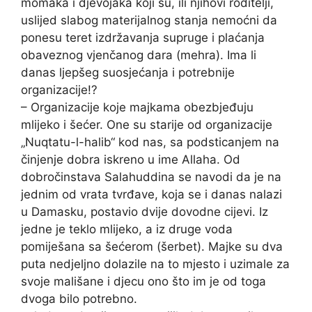
momaka i djevojaka koji su, ili njihovi roditelji,
uslijed slabog materijalnog stanja nemoćni da
ponesu teret izdržavanja supruge i plaćanja
obaveznog vjenčanog dara (mehra). Ima li
danas ljepšeg suosjećanja i potrebnije
organizacije!?
– Organizacije koje majkama obezbjeđuju
mlijeko i šećer. One su starije od organizacije
„Nuqtatu-l-halib“ kod nas, sa podsticanjem na
činjenje dobra iskreno u ime Allaha. Od
dobročinstava Salahuddina se navodi da je na
jednim od vrata tvrđave, koja se i danas nalazi
u Damasku, postavio dvije dovodne cijevi. Iz
jedne je teklo mlijeko, a iz druge voda
pomiješana sa šećerom (šerbet). Majke su dva
puta nedjeljno dolazile na to mjesto i uzimale za
svoje mališane i djecu ono što im je od toga
dvoga bilo potrebno.