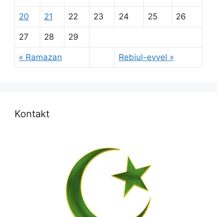
20
21
22
23
24
25
26
27
28
29
« Ramazan
Rebiul-evvel »
Kontakt