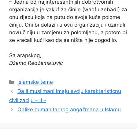
– Jedna od najinteresantnijih dobrotvornih
organizacija je vakuf za činije (waqfu zebadi) za
onu djecu koja na putu do svoje kuće polome
činiju. Oni bi dolazili u ovu organizaciju i uzimali
novu činiju u zamjenu za polomljenu, a potom bi
se vraćali kući kao da se ništa nije dogodilo.
Sa arapskog,
Džemo Redžematović
Kategorije
Islamske teme
Da li muslimani imaju svoju karakteristicnu
civilizaciju – II –
Odlike humanitarnog angažmana u Islamu