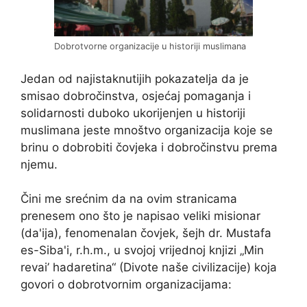
Dobrotvorne organizacije u historiji muslimana
Jedan od najistaknutijih pokazatelja da je
smisao dobročinstva, osjećaj pomaganja i
solidarnosti duboko ukorijenjen u historiji
muslimana jeste mnoštvo organizacija koje se
brinu o dobrobiti čovjeka i dobročinstvu prema
njemu.
Čini me srećnim da na ovim stranicama
prenesem ono što je napisao veliki misionar
(da'ija), fenomenalan čovjek, šejh dr. Mustafa
es-Siba'i, r.h.m., u svojoj vrijednoj knjizi „Min
revai’ hadaretina“ (Divote naše civilizacije) koja
govori o dobrotvornim organizacijama: