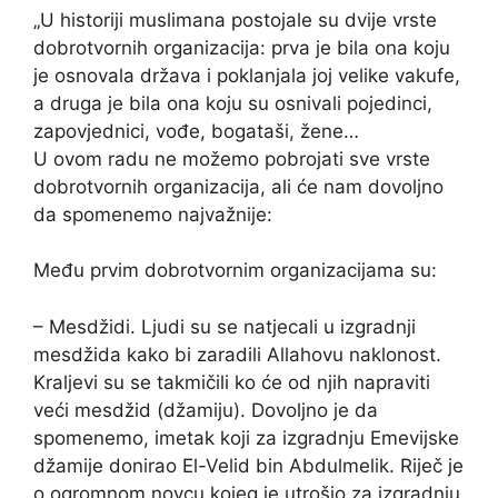
„U historiji muslimana postojale su dvije vrste
dobrotvornih organizacija: prva je bila ona koju
je osnovala država i poklanjala joj velike vakufe,
a druga je bila ona koju su osnivali pojedinci,
zapovjednici, vođe, bogataši, žene…
U ovom radu ne možemo pobrojati sve vrste
dobrotvornih organizacija, ali će nam dovoljno
da spomenemo najvažnije:
Među prvim dobrotvornim organizacijama su:
– Mesdžidi. Ljudi su se natjecali u izgradnji
mesdžida kako bi zaradili Allahovu naklonost.
Kraljevi su se takmičili ko će od njih napraviti
veći mesdžid (džamiju). Dovoljno je da
spomenemo, imetak koji za izgradnju Emevijske
džamije donirao El-Velid bin Abdulmelik. Riječ je
o ogromnom novcu kojeg je utrošio za izgradnju