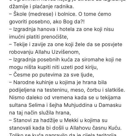
džamije i plaćanje radnika.
– Škole (medrese) i bolnice. O tome ćemo
govoriti posebno, ako Bog da?!
– Izgradnja hanova i hotela za one koji nisu
imućni platiti prenoćište,
– Tekije i zavije za one koji žele da se posvjete
robovanju Allahu Uzvišenom,
– Izgradnja posebnih kuća za siromahe koji ne
mogu ništa kupiti niti uzeti pod kiriju,
– Česme po putevima za sve ljude,
– Narodne kuhinje u kojima je hrana bila
podijeljena na testeninu, meso, čorbu i slatkiše.
Nismo daleko od vremena kada se u tekijama
sultana Selima i šejha Muhjuddina u Damasku
na taj način služila hrana,
– Stanovi za hadžije u Mekki u kojima su
stanovali kada bi došli u Allahovu časnu Kuću.
Toliko se kuća napravilo da je cijela teritorija