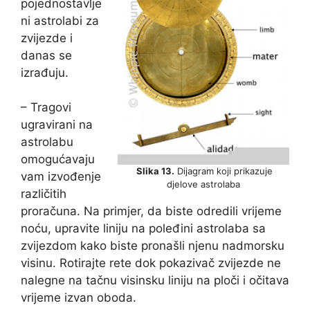
pojednostavlje
ni astrolabi za
zvijezde i
danas se
izrađuju.
– Tragovi
ugravirani na
astrolabu
omogućavaju
Slika 13.
Dijagram koji prikazuje
vam izvođenje
djelove astrolaba
različitih
proračuna. Na primjer, da biste odredili vrijeme
noću, upravite liniju na poleđini astrolaba sa
zvijezdom kako biste pronašli njenu nadmorsku
visinu. Rotirajte rete dok pokazivač zvijezde ne
nalegne na tačnu visinsku liniju na ploči i očitava
vrijeme izvan oboda.