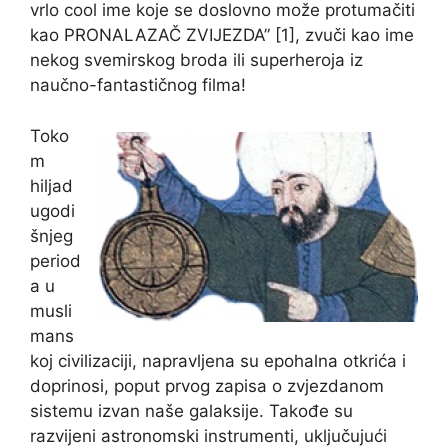
vrlo cool ime koje se doslovno može protumačiti
kao PRONALAZAČ ZVIJEZDA” [1], zvuči kao ime
nekog svemirskog broda ili superheroja iz
naučno-fantastičnog filma!
Toko
m
hiljad
ugodi
šnjeg
period
a u
musli
mans
koj civilizaciji, napravljena su epohalna otkrića i
doprinosi, poput prvog zapisa o zvjezdanom
sistemu izvan naše galaksije. Takođe su
razvijeni astronomski instrumenti, uključujući