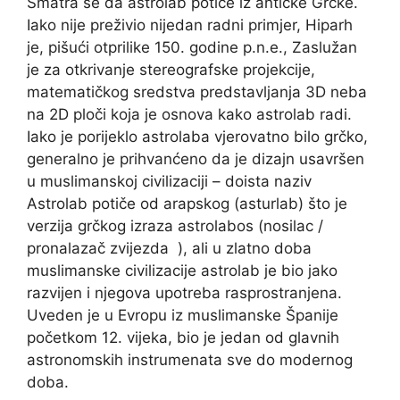
Smatra se da astrolab potiče iz antičke Grčke.
Iako nije preživio nijedan radni primjer, Hiparh
je, pišući otprilike 150. godine p.n.e., Zaslužan
je za otkrivanje stereografske projekcije,
matematičkog sredstva predstavljanja 3D neba
na 2D ploči koja je osnova kako astrolab radi.
Iako je porijeklo astrolaba vjerovatno bilo grčko,
generalno je prihvanćeno da je dizajn usavršen
u muslimanskoj civilizaciji – doista naziv
Astrolab potiče od arapskog (asturlab) što je
verzija grčkog izraza astrolabos (nosilac /
pronalazač zvijezda ), ali u zlatno doba
muslimanske civilizacije astrolab je bio jako
razvijen i njegova upotreba rasprostranjena.
Uveden je u Evropu iz muslimanske Španije
početkom 12. vijeka, bio je jedan od glavnih
astronomskih instrumenata sve do modernog
doba.