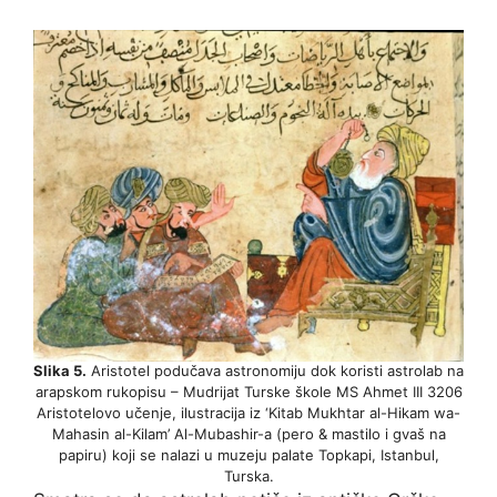
Slika 5.
Aristotel podučava astronomiju dok koristi astrolab na
arapskom rukopisu – Mudrijat Turske škole MS Ahmet III 3206
Aristotelovo učenje, ilustracija iz ‘Kitab Mukhtar al-Hikam wa-
Mahasin al-Kilam’ Al-Mubashir-a (pero & mastilo i gvaš na
papiru) koji se nalazi u muzeju palate Topkapi, Istanbul,
Turska.