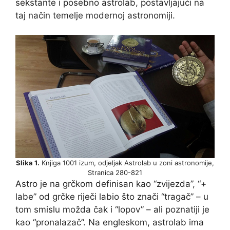
sekstante i posebno astrolab, postavljajući na
taj način temelje modernoj astronomiji.
Slika 1.
Knjiga 1001 izum, odjeljak Astrolab u zoni astronomije,
Stranica 280-821
Astro je na grčkom definisan kao “zvijezda”, “+
labe” od grčke riječi labio što znači “tragač” – u
tom smislu možda čak i “lopov” – ali poznatiji je
kao “pronalazač”. Na engleskom, astrolab ima