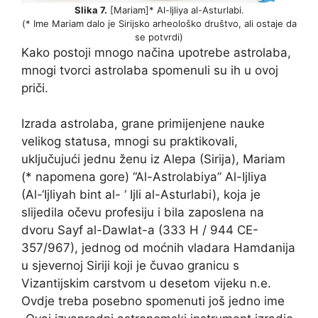
Slika 7.
[Mariam]* Al-Ijliya al-Asturlabi.
(* Ime Mariam dalo je Sirijsko arheološko društvo, ali ostaje da
se potvrdi)
Kako postoji mnogo načina upotrebe astrolaba,
mnogi tvorci astrolaba spomenuli su ih u ovoj
priči.
Izrada astrolaba, grane primijenjene nauke
velikog statusa, mnogi su praktikovali,
uključujući jednu ženu iz Alepa (Sirija), Mariam
(* napomena gore) “Al-Astrolabiya” Al-Ijliya
(Al-‘Ijliyah bint al- ‘ Ijli al-Asturlabi), koja je
slijedila očevu profesiju i bila zaposlena na
dvoru Sayf al-Dawlat-a (333 H / 944 CE-
357/967), jednog od moćnih vladara Hamdanija
u sjevernoj Siriji koji je čuvao granicu s
Vizantijskim carstvom u desetom vijeku n.e.
Ovdje treba posebno spomenuti još jedno ime