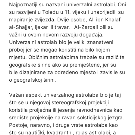
Najpoznatiji su nazvani univerzalni astrolabi. Oni
su razvijeni u Toledu u 11. vijeku i unaprijedili su
mapiranje zvijezda. Dvije osobe, Ali ibn Khalaf
al-Shajjar, ljekar ili travar, i Al-Zarqali bili su
važni u ovom novom razvoju događaja.
Univerzalni astrolab bio je veliki znanstveni
proboj jer se mogao koristiti na bilo kojem
mjestu. Običnim astrolabima trebale su različite
geografske širine ako su premještene, jer su
bile dizajnirane za određeno mjesto i zavisile su
o geografskoj širini.
Važan aspekt univerzalnog astrolaba bio je taj
što se u njegovoj stereografskoj projekciji
koristila proljećna ili jesenja ravnodnevnica kao
središte projekcije na ravan solsticijskog jezgra.
Postoje, naravno, i druge vrste astrolaba kao
što su nautički, kvadrantni, rojas astrolabi, a