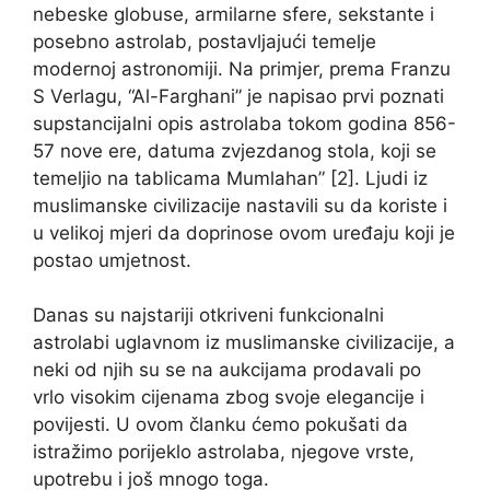
nebeske globuse, armilarne sfere, sekstante i
posebno astrolab, postavljajući temelje
modernoj astronomiji. Na primjer, prema Franzu
S Verlagu, “Al-Farghani” je napisao prvi poznati
supstancijalni opis astrolaba tokom godina 856-
57 nove ere, datuma zvjezdanog stola, koji se
temeljio na tablicama Mumlahan” [2]. Ljudi iz
muslimanske civilizacije nastavili su da koriste i
u velikoj mjeri da doprinose ovom uređaju koji je
postao umjetnost.
Danas su najstariji otkriveni funkcionalni
astrolabi uglavnom iz muslimanske civilizacije, a
neki od njih su se na aukcijama prodavali po
vrlo visokim cijenama zbog svoje elegancije i
povijesti. U ovom članku ćemo pokušati da
istražimo porijeklo astrolaba, njegove vrste,
upotrebu i još mnogo toga.