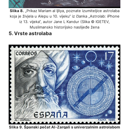
Slika 8.
„Prikaz Mariam al Ijliya, poznate izumiteljice astrolaba
koja je živjela u Alepu u 10. vijeku“ iz članka „Astrolab: iPhone
iz 13. vijeka“, autor Jane L Kandur (Slika © IGETEV,
Muslimansko historijsko naslijeđe žena
5. Vrste astrolaba
Slika 9. Španski pečat Al-Zarqali s univerzalnim astrolabom