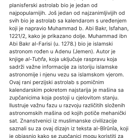
planisferski astrolab bio je jedan od
najpopularnijih. Još jedan od najzanimljivijih od
svih bio je astrolab sa kalendarom s uređenjem
koji je napravio Muhammad b. Abi Bakr, Isfahan,
1221/2, kako je prikazano dolje. Muhammad ibn
Abi Bakr al-Farisi (u. 1278.) bio je islamski
astronom rođen u Adenu (Jemen). Autor je
knjige
al-Tuḥfa
, koja uključuje raspravu koja
sadrži važne informacije za istoriju islamske
astronomije i njenu vezu sa islamskom vjerom.
Ovaj rani perzijski astrolab s pomičnim
kalendarskim pokretom najstarija je mašina sa
zupčanicima koja postoji u cjelovitom stanju.
Ilustruje važnu fazu u razvoju različitih složenih
astronomskih mašina od kojih potiče mehanički
sat. Znanstvenici iz muslimanske civilizacije
saznali su za ovaj dizajn iz teksta al-Bîrûnîa, koji
je objasnio kako se zupčanici mogu koristiti za