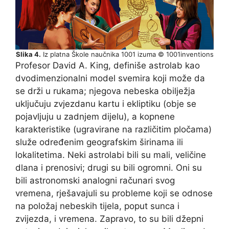
Slika 4.
Iz platna Škole naučnika 1001 izuma © 1001inventions
Profesor David A. King, definiše astrolab kao
dvodimenzionalni model svemira koji može da
se drži u rukama; njegova nebeska obilježja
uključuju zvjezdanu kartu i ekliptiku (obje se
pojavljuju u zadnjem dijelu), a kopnene
karakteristike (ugravirane na različitim pločama)
služe određenim geografskim širinama ili
lokalitetima. Neki astrolabi bili su mali, veličine
dlana i prenosivi; drugi su bili ogromni. Oni su
bili astronomski analogni računari svog
vremena, rješavajuli su probleme koji se odnose
na položaj nebeskih tijela, poput sunca i
zvijezda, i vremena. Zapravo, to su bili džepni