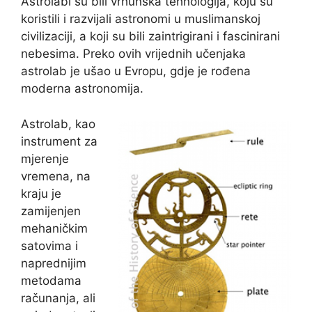
Astrolabi su bili vrhunska tehnologija, koju su
koristili i razvijali astronomi u muslimanskoj
civilizaciji, a koji su bili zaintrigirani i fascinirani
nebesima. Preko ovih vrijednih učenjaka
astrolab je ušao u Evropu, gdje je rođena
moderna astronomija.
Astrolab, kao
instrument za
mjerenje
vremena, na
kraju je
zamijenjen
mehaničkim
satovima i
naprednijim
metodama
računanja, ali