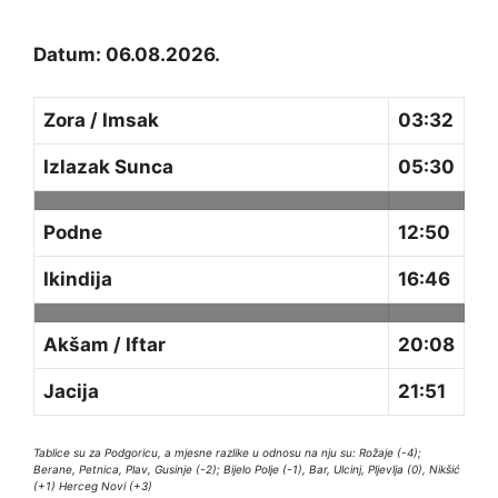
Datum: 06.08.2026.
Zora / Imsak
03:32
Izlazak Sunca
05:30
Podne
12:50
Ikindija
16:46
Akšam / Iftar
20:08
Jacija
21:51
Tablice su za Podgoricu, a mjesne razlike u odnosu na nju su: Rožaje (-4);
Berane, Petnica, Plav, Gusinje (-2); Bijelo Polje (-1), Bar, Ulcinj, Pljevlja (0), Nikšić
(+1) Herceg Novi (+3)