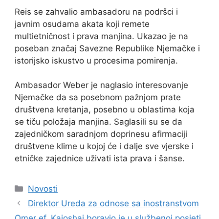
Reis se zahvalio ambasadoru na podršci i
javnim osudama akata koji remete
multietničnost i prava manjina. Ukazao je na
poseban značaj Savezne Republike Njemačke i
istorijsko iskustvo u procesima pomirenja.
Ambasador Weber je naglasio interesovanje
Njemačke da sa posebnom pažnjom prate
društvena kretanja, posebno u oblastima koja
se tiču položaja manjina. Saglasili su se da
zajedničkom saradnjom doprinesu afirmaciji
društvene klime u kojoj će i dalje sve vjerske i
etničke zajednice uživati ista prava i šanse.
Kategorije
Novosti
Direktor Ureda za odnose sa inostranstvom
Omer ef. Kajoshaj boravio je u službenoj posjeti