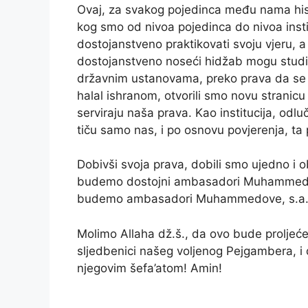
Ovaj, za svakog pojedinca među nama hist
kog smo od nivoa pojedinca do nivoa inst
dostojanstveno praktikovati svoju vjeru, 
dostojanstveno noseći hidžab mogu studirat
državnim ustanovama, preko prava da se
halal ishranom, otvorili smo novu strani
serviraju naša prava. Kao institucija, odlu
tiču samo nas, i po osnovu povjerenja, ta p
Dobivši svoja prava, dobili smo ujedno i 
budemo dostojni ambasadori Muhammedovo
budemo ambasadori Muhammedove, s.a.v.
Molimo Allaha dž.š., da ovo bude proljeć
sljedbenici našeg voljenog Pejgambera, i
njegovim šefa’atom! Amin!