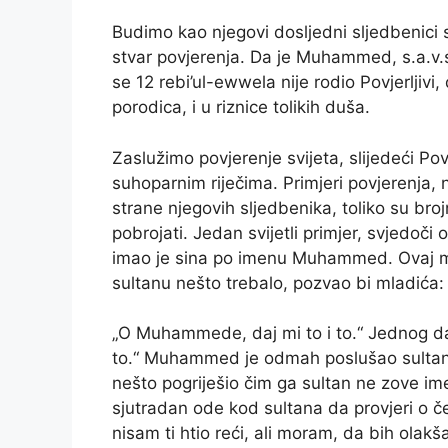
Budimo kao njegovi dosljedni sljedbenici 
stvar povjerenja. Da je Muhammed, s.a.v.s.
se 12 rebi’ul-ewwela nije rodio Povjerljiv
porodica, i u riznice tolikih duša.
Zaslužimo povjerenje svijeta, slijedeći Pov
suhoparnim riječima. Primjeri povjerenja
strane njegovih sljedbenika, toliko su broj
pobrojati. Jedan svijetli primjer, svjedo
imao je sina po imenu Muhammed. Ovaj ml
sultanu nešto trebalo, pozvao bi mladića:
„O Muhammede, daj mi to i to.“ Jednog dan
to.“ Muhammed je odmah poslušao sultanov
nešto pogriješio čim ga sultan ne zove ime
sjutradan ode kod sultana da provjeri o č
nisam ti htio reći, ali moram, da bih olak