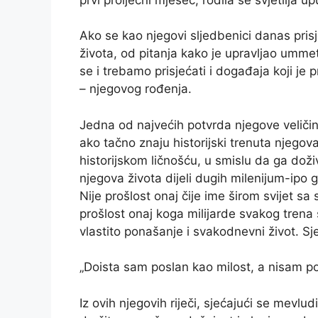
Ako se kao njegovi sljedbenici danas prisj
života, od pitanja kako je upravljao ummet
se i trebamo prisjećati i događaja koji j
– njegovog rođenja.
Jedna od najvećih potvrda njegove veličin
ako tačno znaju historijski trenuta njegov
historijskom ličnošću, u smislu da ga doži
njegova života dijeli dugih milenijum-ipo 
Nije prošlost onaj čije ime širom svijet s
prošlost onaj koga milijarde svakog trena 
vlastito ponašanje i svakodnevni život. Sj
„Doista sam poslan kao milost, a nisam po
Iz ovih njegovih riječi, sjećajući se mevl