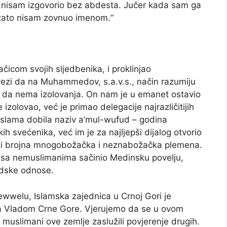
ad nisam izgovorio bez abdesta. Jučer kada sam ga
zato nisam zovnuo imenom.“
čicom svojih sljedbenika, i proklinjao
zi da na Muhammedov, s.a.v.s., način razumiju
e da nema izolovanja. On nam je u emanet ostavio
 izolovao, već je primao delegacije najrazličitijih
ji islama dobila naziv a’mul-wufud – godina
ih svećenika, već im je za najljepši dijalog otvorio
o ni brojna mnogobožačka i neznabožačka plemena.
e sa nemuslimanima sačinio Medinsku povelju,
edske odnose.
ewwelu, Islamska zajednica u Crnoj Gori je
a Vladom Crne Gore. Vjerujemo da se u ovom
muslimani ove zemlje zaslužili povjerenje drugih.