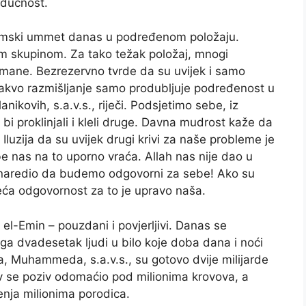
udućnost.
islamski ummet danas u podređenom položaju.
 skupinom. Za tako težak položaj, mnogi
mane. Bezrezervno tvrde da su uvijek i samo
 Takvo razmišljanje samo produbljuje podređenost u
ikovih, s.a.v.s., riječi. Podsjetimo sebe, iz
bi proklinjali i kleli druge. Davna mudrost kaže da
 Iluzija da su uvijek drugi krivi za naše probleme je
e nas na to uporno vraća. Allah nas nije dao u
naredio da budemo odgovorni za sebe! Ako su
veća odgovornost za to je upravo naša.
 el-Emin – pouzdani i povjerljivi. Danas se
ga dvadesetak ljudi u bilo koje doba dana i noći
, Muhammeda, s.a.v.s., su gotovo dvije milijarde
v se poziv odomaćio pod milionima krovova, a
enja milionima porodica.