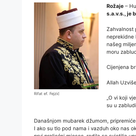
Rožaje
– Hu
s.a.v.s., je
Zahvalnost p
neprekidne 
našeg miljen
moru zablu
Cijenjena br
Allah Uzviše
Rifat ef. Fejzić
„O vi koji vj
su u zabludi
Današnjom mubarek džumom, pripremićemo 
I ako su tlo pod nama i vazduh oko nas ok
prvi proljećni mjesec, rodila se svjetilja 