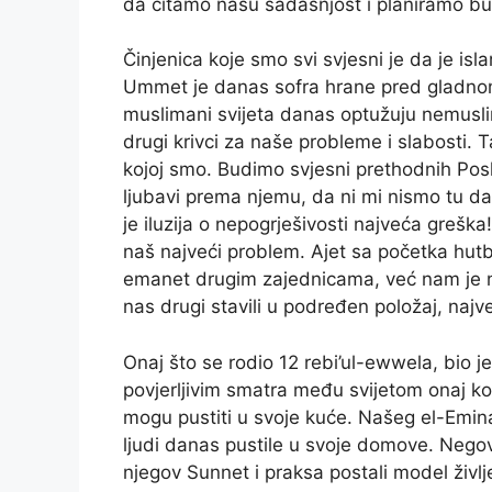
da čitamo našu sadašnjost i planiramo b
Činjenica koje smo svi svjesni je da je 
Ummet je danas sofra hrane pred gladnom
muslimani svijeta danas optužuju nemusli
drugi krivci za naše probleme i slabosti.
kojoj smo. Budimo svjesni prethodnih Poslan
ljubavi prema njemu, da ni mi nismo tu da 
je iluzija o nepogrješivosti najveća greška!
naš najveći problem. Ajet sa početka hutb
emanet drugim zajednicama, već nam je 
nas drugi stavili u podređen položaj, naj
Onaj što se rodio 12 rebi’ul-ewwela, bio je
povjerljivim smatra među svijetom onaj ko
mogu pustiti u svoje kuće. Našeg el-Emina
ljudi danas pustile u svoje domove. Nego
njegov Sunnet i praksa postali model življ