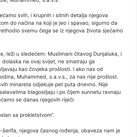
ećamo svih, i krupnih i sitnih detalja njegova
om do načina na koji je jeo i spavao, sigurno da
e prethodio svemu čega se iz njegova života sjećamo
e, leži u sledećem: Muslimani čitavog Dunjaluka, i
a dolaska na ovaj svijet, ne smatraju ga
vljavaju kao čovjeka prošlosti. I ako nas od
godina, Muhammed, s.a.v.s., za nas nije prošlost.
a svih minareta odjekuje pet puta dnevno. Nije
salavatima blagosiljaju i po čijem sunnetu ravnaju
ećamo se danas njegovih riječi:
slan sa prokletstvom“.
udi-šerifa, njegova časnog rođenja, obaveza nam je