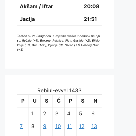
Akšam / Iftar
20:08
Jacija
21:51
Tablice su za Podgoricu, a mjesne razlike u odnosu na nju
su: Rožaje (-4); Berane, Petnica, Plav, Gusinje (-2); Bijelo
Polje (-1), Bar, Ulcinj, Pljevlja (0), Nikšić (+1) Herceg Novi
(+3)
Rebiul-evvel 1433
P
U
S
Č
P
S
N
1
2
3
4
5
6
7
8
9
10
11
12
13