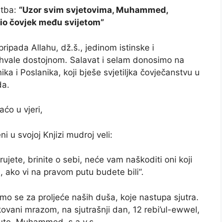
tba:
“Uzor svim svjetovima, Muhammed,
 bio čovjek među svijetom”
ripada Allahu, dž.š., jedinom istinske i
hvale dostojnom. Salavat i selam donosimo na
ika i Poslanika, koji bješe svjetiljka čovječanstvu u
da.
aćo u vjeri,
ni u svojoj Knjizi mudroj veli:
erujete, brinite o sebi, neće vam naškoditi oni koji
, ako vi na pravom putu budete bili“.
se za proljeće naših duša, koje nastupa sjutra.
ovani mrazom, na sjutrašnji dan, 12 rebi’ul-ewwel,
upute, Muhammed, s.a.v.s.