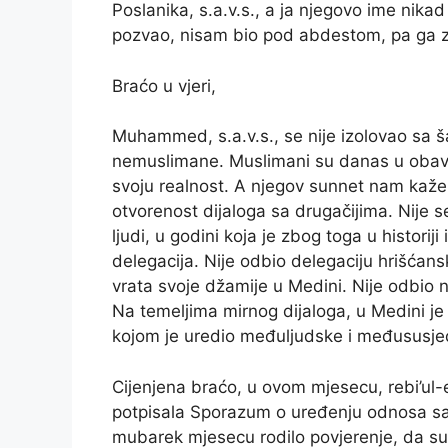
Poslanika, s.a.v.s., a ja njegovo ime nik
pozvao, nisam bio pod abdestom, pa ga 
Braćo u vjeri,
Muhammed, s.a.v.s., se nije izolovao sa ša
nemuslimane. Muslimani su danas u obave
svoju realnost. A njegov sunnet nam kaž
otvorenost dijaloga sa drugačijima. Nije se
ljudi, u godini koja je zbog toga u histori
delegacija. Nije odbio delegaciju hrišćansk
vrata svoje džamije u Medini. Nije odbi
Na temeljima mirnog dijaloga, u Medini j
kojom je uredio međuljudske i međususj
Cijenjena braćo, u ovom mjesecu, rebi’ul-
potpisala Sporazum o uređenju odnosa s
mubarek mjesecu rodilo povjerenje, da su 