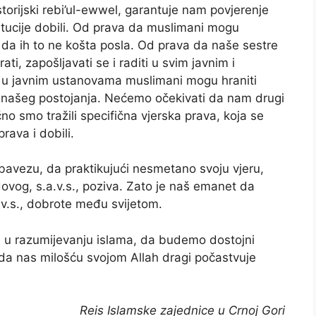
orijski rebi’ul-ewwel, garantuje nam povjerenje
itucije dobili. Od prava da muslimani mogu
a da ih to ne košta posla. Od prava da naše sestre
i, zapošljavati se i raditi u svim javnim i
 u javnim ustanovama muslimani mogu hraniti
cu našeg postojanja. Nećemo očekivati da nam drugi
čno smo tražili specifična vjerska prava, koja se
rava i dobili.
obavezu, da praktikujući nesmetano svoju vjeru,
g, s.a.v.s., poziva. Zato je naš emanet da
s., dobrote među svijetom.
e u razumijevanju islama, da budemo dostojni
 da nas milošću svojom Allah dragi počastvuje
Reis Islamske zajednice u Crnoj Gori