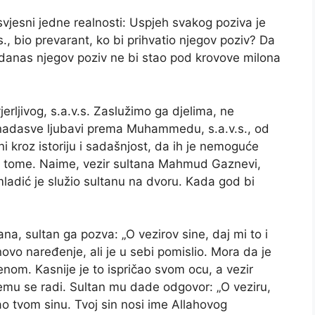
svjesni jedne realnosti: Uspjeh svakog poziva je
, bio prevarant, ko bi prihvatio njegov poziv? Da
i, danas njegov poziv ne bi stao pod krovove milona
jerljivog, s.a.v.s. Zaslužimo ga djelima, ne
, nadasve ljubavi prema Muhammedu, s.a.v.s., od
ni kroz istoriju i sadašnjost, da ih je nemoguće
či o tome. Naime, vezir sultana Mahmud Gaznevi,
adić je služio sultanu na dvoru. Kada god bi
a, sultan ga pozva: „O vezirov sine, daj mi to i
o naređenje, ali je u sebi pomislio. Mora da je
nom. Kasnije je to ispričao svom ocu, a vezir
emu se radi. Sultan mu dade odgovor: „O veziru,
šao tvom sinu. Tvoj sin nosi ime Allahovog