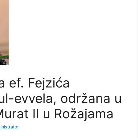
a ef. Fejzića
l-evv​ela, održana u
Murat II u Rožajama
nistrator