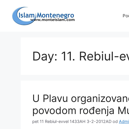
Preskoči
na
Po
sadržaj
Day: 11. Rebiul-
U Plavu organizovano
povodom rođenja M
pet 11 Rebiul-evvel 1433AH 3-2-2012AD
od
Admin