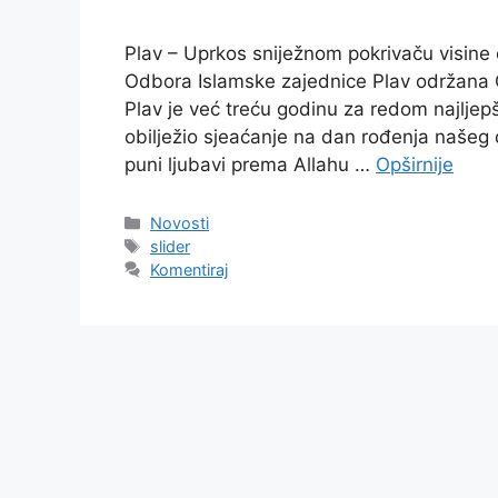
Plav – Uprkos sniježnom pokrivaču visine 
Odbora Islamske zajednice Plav održana 
Plav je već treću godinu za redom najljepš
obilježio sjeaćanje na dan rođenja naše
puni ljubavi prema Allahu …
Opširnije
Kategorije
Novosti
Oznake
slider
Komentiraj