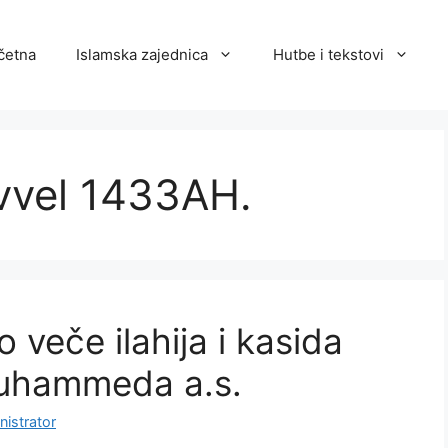
četna
Islamska zajednica
Hutbe i tekstovi
evvel 1433AH.
 veče ilahija i kasida
uhammeda a.s.
istrator