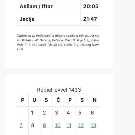
Akšam / Iftar
20:05
Jacija
21:47
Tablice su za Podgoricu, a mjesne razlike u odnosu na nju
su: Rožaje (-4); Berane, Petnica, Plav, Gusinje (-2); Bijelo
Polje (-1), Bar, Ulcinj, Pljevlja (0), Nikšić (+1) Herceg Novi
(+3)
Rebiul-evvel 1433
P
U
S
Č
P
S
N
1
2
3
4
5
6
7
8
9
10
11
12
13