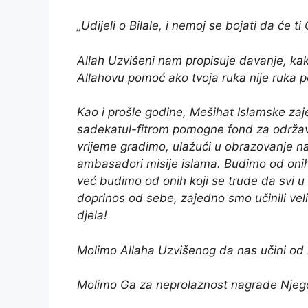
„Udijeli o Bilale, i nemoj se bojati da će 
Allah Uzvišeni nam propisuje davanje, ka
Allahovu pomoć ako tvoja ruka nije ruka 
Kao i prošle godine, Mešihat Islamske zaje
sadekatul-fitrom pomogne fond za održa
vrijeme gradimo, ulažući u obrazovanje naš
ambasadori misije islama. Budimo od onih
već budimo od onih koji se trude da svi u
doprinos od sebe, zajedno smo učinili veli
djela!
Molimo Allaha Uzvišenog da nas učini od l
Molimo Ga za neprolaznost nagrade Njeg