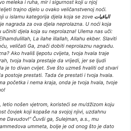
vo meleka i ruha, mir i sigurnost koji u njoj
jeti trajno djelo u ovako veličanstvenoj noći.
 u islamu kategorija djela koja se zove
الباقيات
 je nagrada za ova djela neprolazna. U noći koja
u učiniti djela koja su neprolazna! Ulema nas uči:
lhamdulillah, La ilahe illallah, Allahu ekber
. Slaviti
noću, veličati Ga, znači dobiti neprolaznu nagradu.
a? Ako hvališ ljepotu cvijeta, tvoja hvala traje
ah, tvoja hvala prestaje da vrijedi, jer se ljudi
a je to divan cvijet. Sve što uzmeš hvaliti od stvari
 postoje prestati. Tada će prestati i tvoja hvala.
ema početka i nema kraja, onda je tvoja hvala, tvoje
no!
s., letio nošen vjetrom, koristeći se mu’džizom koju
st čovjek koji kopaše na svojoj njivi, uzdahnu
ine Davudov!“ Čuvši ga, Sulejman, a.s., mu
uhammedova ummeta, bolje je od onog što je dato