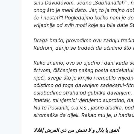
sinu Davudovom. Jedno „Subhanallah“ , na s
onog što je meni dato. Jer, to je trajno d
će i nestati“! Pogledajmo koliko nam je 
vrijednija od svih moći koje su bile date S
Draga braćo, provodimo ovu zadnju trećin
Kadrom, danju se trudeći da učinimo što vi
Kako znamo, ovo su ujedno i dani kada se
žrtvom, čišćenjem našeg posta sadekatul-
riječi, svega što je krnjilo i remetilo vrij
očistimo od toga davanjem sadekatul-fitra
oslobodimo straha od gubitka davanjem. K
imetak, mi vjernici vjerujemo suprotno, 
Na to Poslanik, s.a.v.s., jasno aludira, po
siromaška da dijeli. Rekao mu je, u hadisu
أنفق يا بلال و لا تخش من ذي العرش إقلالا