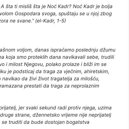
 A šta ti misliš šta je Noć Kadr? Noć Kadr je bolja
dozvolom Gospodara svoga, spuštaju se u njoj zbog
zora ne svane.” (el-Kadr, 1-5)
šnom voljom, danas ispraćamo poslednju džumu
 koja smo proteklih dana navikavali sebe, trudili
o i milost Njegovu, polako prolaze i bliži im se
iku je podsticaj da traga za vječnim, ahiretskim,
navikao da živi život tragatelja za milošću,
ramazana prestati da traga za neprolaznim
ijatelj, jer svaki sekund radi protiv njega, uzima
ruge strane, džennetsko vrijeme nije neprijatelj
e se truditi da bude dostojan bogatstva