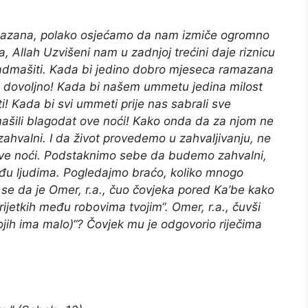
amazana, polako osjećamo da nam izmiče ogromno
a, Allah Uzvišeni nam u zadnjoj trećini daje riznicu
 nadmašiti. Kada bi jedino dobro mjeseca ramazana
 mu dovoljno! Kada bi našem ummetu jedina milost
i! Kada bi svi ummeti prije nas sabrali sve
mašili blagodat ove noći! Kako onda da za njom ne
ahvalni. I da život provedemo u zahvaljivanju, ne
i ove noći. Podstaknimo sebe da budemo zahvalni,
među ljudima. Pogledajmo braćo, koliko mnogo
i se da je Omer, r.a., čuo čovjeka pored Ka’be kako
ijetkih među robovima tvojim“. Omer, r.a., čuvši
 kojih ima malo)“? Čovjek mu je odgovorio riječima