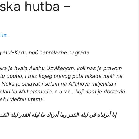
ska hutba –
slam
jletul-Kadr, noć neprolazne nagrade
ka je hvala Allahu Uzvišenom, koji nas je pravom
tu uputio, i bez kojeg pravog puta nikada našli ne
. Neka je salavat i selam na Allahova miljenika i
slanika Muhammeda, s.a.v.s., koji nam je dostavio
ječ i vječnu uputu!
إنا أنزلناه في ليلة القدر وما أدراك ما ليلة القدر ليلة ا