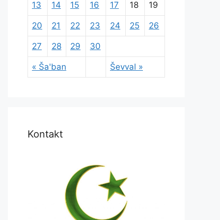
13
14
15
16
17
18
19
20
21
22
23
24
25
26
27
28
29
30
« Ša'ban
Ševval »
Kontakt