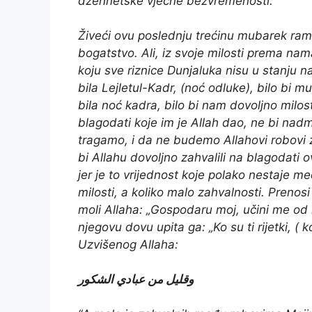
džennetske vječne bezvremenosti.
Živeći ovu poslednju trećinu mubarek r
bogatstvo. Ali, iz svoje milosti prema nam
koju sve riznice Dunjaluka nisu u stanju
bila Lejletul-Kadr, (noć odluke), bilo bi
bila noć kadra, bilo bi nam dovoljno milost
blagodati koje im je Allah dao, ne bi nad
tragamo, i da ne budemo Allahovi robovi z
bi Allahu dovoljno zahvalili na blagodat
jer je to vrijednost koje polako nestaje 
milosti, a koliko malo zahvalnosti. Prenos
moli Allaha: „Gospodaru moj, učini me od r
njegovu dovu upita ga: „Ko su ti rijetki, (
Uzvišenog Allaha:
وقليل من عبادي الشكور