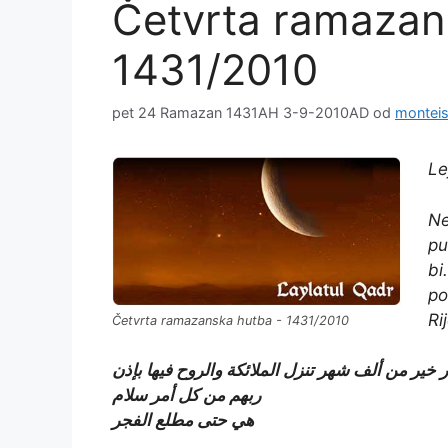
Četvrta ramazan
1431/2010
pet 24 Ramazan 1431AH 3-9-2010AD
od
montei
Le
Ne
pu
bi
po
Ri
Četvrta ramazanska hutba - 1431/2010
لقدر خير من ألف شهر تنزل الملائكة والروح فيها بإذن
ربهم من كل أمر سلام
هي حتى مطلع الفجر