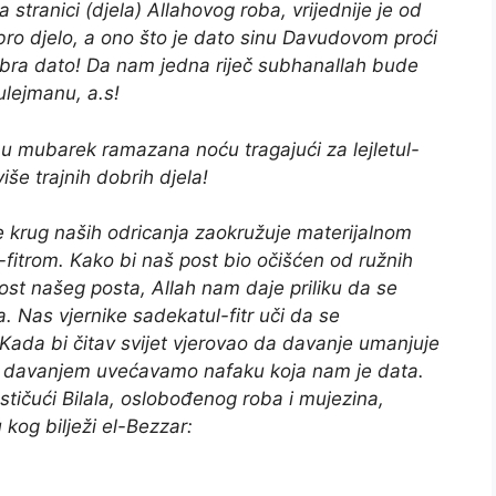
tranici (djela) Allahovog roba, vrijednije je od
obro djelo, a ono što je dato sinu Davudovom proći
dobra dato! Da nam jedna riječ subhanallah bude
ulejmanu, a.s!
u mubarek ramazana noću tragajući za lejletul-
še trajnih dobrih djela!
 krug naših odricanja zaokružuje materijalnom
fitrom. Kako bi naš post bio očišćen od ružnih
ednost našeg posta, Allah nam daje priliku da se
. Nas vjernike sadekatul-fitr uči da se
ada bi čitav svijet vjerovao da davanje umanjuje
da davanjem uvećavamo nafaku koja nam je data.
dstičući Bilala, oslobođenog roba i mujezina,
 kog bilježi el-Bezzar: