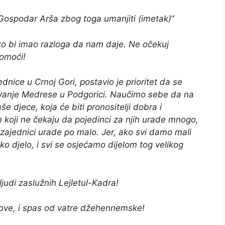
ti Gospodar Arša zbog toga umanjiti (imetak)“
ko bi imao razloga da nam daje. Ne očekuj
pomoći!
dnice u Crnoj Gori, postavio je prioritet da se
vanje Medrese u Podgorici. Naučimo sebe da na
e djece, koja će biti pronositelji dobra i
 koji ne čekaju da pojedinci za njih urade mnogo,
 zajednici urade po malo. Jer, ako svi damo mali
ko djelo, i svi se osjećamo dijelom tog velikog
judi zaslužnih Lejletul-Kadra!
ove, i spas od vatre džehennemske!