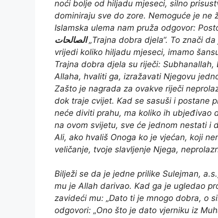
noći bolje od hiljadu mjeseci, silno prisust
dominiraju sve do zore. Nemoguće je ne žel
Islamska ulema nam pruža odgovor: Postoji
الصالحات
„Trajna dobra djela“
. To znači da
vrijedi koliko hiljadu mjeseci, imamo šans
Trajna dobra djela su riječi:
Subhanallah, E
Allaha, hvaliti ga, izražavati Njegovu jed
Zašto je nagrada za ovakve riječi neprolazn
dok traje cvijet. Kad se sasuši i postane pr
neće diviti prahu, ma koliko ih ubjeđivao d
na ovom svijetu, sve će jednom nestati i da
Ali, ako hvališ Onoga ko je vjećan, koji n
veličanje, tvoje slavljenje Njega, neprolaz
Bilježi se da je jedne prilike Sulejman, a.
mu je Allah darivao. Kad ga je ugledao pro
zavideći mu: „Dato ti je mnogo dobra, o s
odgovori: „Ono što je dato vjerniku iz M