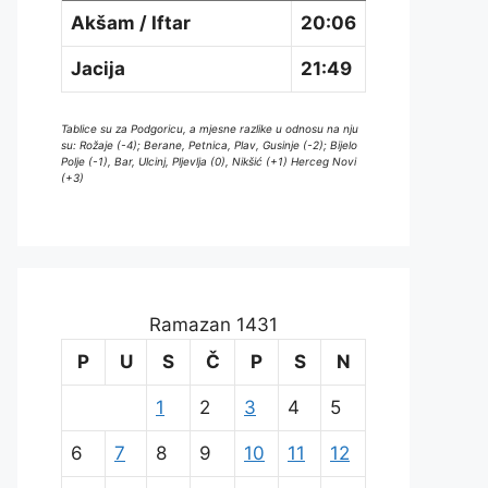
Akšam / Iftar
20:06
Jacija
21:49
Tablice su za Podgoricu, a mjesne razlike u odnosu na nju
su: Rožaje (-4); Berane, Petnica, Plav, Gusinje (-2); Bijelo
Polje (-1), Bar, Ulcinj, Pljevlja (0), Nikšić (+1) Herceg Novi
(+3)
Ramazan 1431
P
U
S
Č
P
S
N
1
2
3
4
5
6
7
8
9
10
11
12