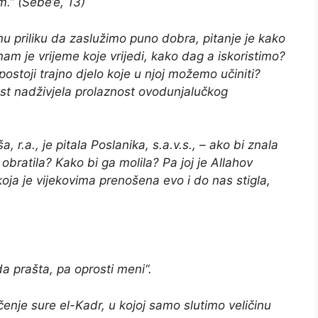
.” (Sebe’e, 13)
u priliku da zaslužimo puno dobra, pitanje je kako
am je vrijeme koje vrijedi, kako dag a iskoristimo?
ostoji trajno djelo koje u njoj možemo učiniti?
dnost nadživjela prolaznost ovodunjalučkog
 r.a., je pitala Poslanika, s.a.v.s., – ako bi znala
 obratila? Kako bi ga molila? Pa joj je Allahov
koja je vijekovima prenošena evo i do nas stigla,
i da prašta, pa oprosti meni“.
čenje sure el-Kadr, u kojoj samo slutimo veličinu