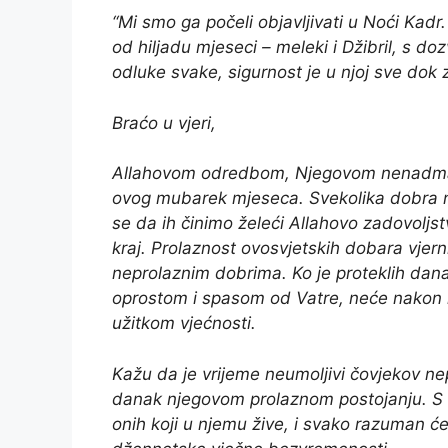
“Mi smo ga počeli objavljivati u Noći Kadr.
od hiljadu mjeseci – meleki i Džibril, s 
odluke svake, sigurnost je u njoj sve dok 
Braćo u vjeri,
Allahovom odredbom, Njegovom nenadma
ovog mubarek mjeseca. Svekolika dobra na
se da ih činimo želeći Allahovo zadovoljstv
kraj. Prolaznost ovosvjetskih dobara vjern
neprolaznim dobrima. Ko je proteklih dana 
oprostom i spasom od Vatre, neće nakon 
užitkom vjećnosti.
Kažu da je vrijeme neumoljivi čovjekov nepr
danak njegovom prolaznom postojanju. S d
onih koji u njemu žive, i svako razuman ć