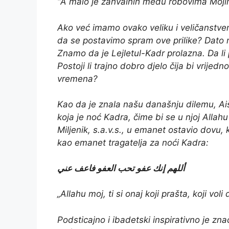
“A malo je zahvalnih među robovima Mojim
Ako već imamo ovako veliku i veličanstven
da se postavimo spram ove prilike? Dato n
Znamo da je Lejletul-Kadr prolazna. Da li p
Postoji li trajno dobro djelo čija bi vrije
vremena?
Kao da je znala našu današnju dilemu, Aiša,
koja je noć Kadra, čime bi se u njoj Allahu
Miljenik, s.a.v.s., u emanet ostavio dovu, 
kao emanet tragatelja za noći Kadra:
أللهم إنك عفو تحب العفو فاعف عني
„Allahu moj, ti si onaj koji prašta, koji vol
Podsticajno i ibadetski inspirativno je zna