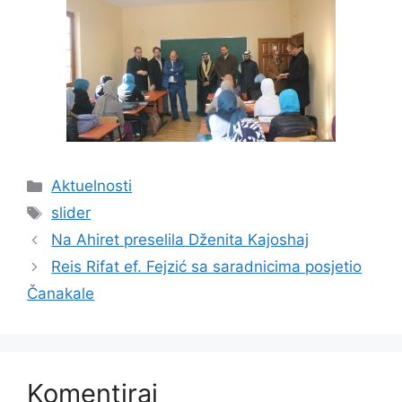
Kategorije
Aktuelnosti
Oznake
slider
Na Ahiret preselila Dženita Kajoshaj
Reis Rifat ef. Fejzić sa saradnicima posjetio
Čanakale
Komentiraj