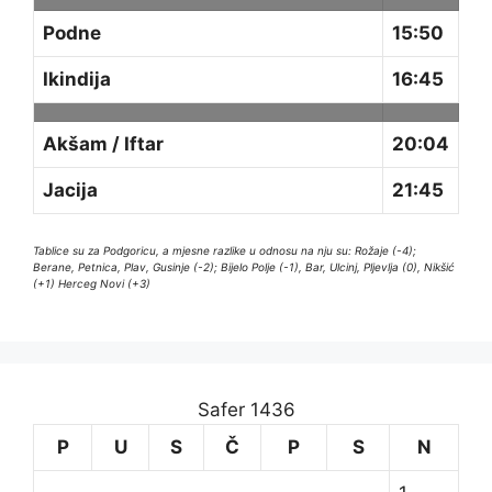
Podne
15:50
Ikindija
16:45
Akšam / Iftar
20:04
Jacija
21:45
Tablice su za Podgoricu, a mjesne razlike u odnosu na nju su: Rožaje (-4);
Berane, Petnica, Plav, Gusinje (-2); Bijelo Polje (-1), Bar, Ulcinj, Pljevlja (0), Nikšić
(+1) Herceg Novi (+3)
Safer 1436
P
U
S
Č
P
S
N