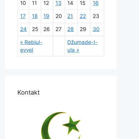
10
11
12
13
14
15
16
17
18
19
20
21
22
23
24
25
26
27
28
29
30
« Rebiul-
Džumade-l-
evvel
ula »
Kontakt