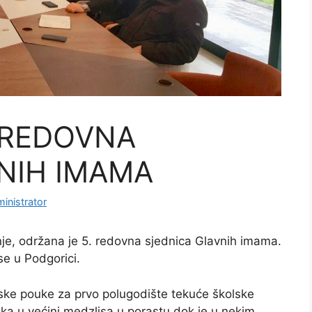
 REDOVNA
NIH IMAMA
inistrator
nje, održana je 5. redovna sjednica Glavnih imama.
e u Podgorici.
ske pouke za prvo polugodište tekuće školske
ika u većini medzlisa u porastu dok je u nekim