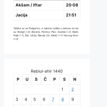
Akšam / Iftar
20:08
Jacija
21:51
Tablice su za Podgoricu, a mjesne razlike u odnosu na nju
su: Rožaje (-4); Berane, Petnica, Plav, Gusinje (-2); Bijelo
Polje (-1), Bar, Ulcinj, Pljevlja (0), Nikšić (+1) Herceg Novi
(+3)
Rebiul-ahir 1440
P
U
S
Č
P
S
N
1
2
3
4
5
6
7
8
9