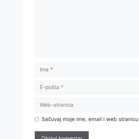
Ime
E-
pošta
Web-
stranica
Sačuvaj moje ime, email i web strani