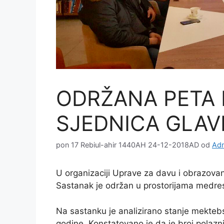
ODRŽANA PETA
SJEDNICA GLAV
pon 17 Rebiul-ahir 1440AH 24-12-2018AD
od
Adm
U organizaciji Uprave za davu i obrazova
Sastanak je održan u prostorijama medres
Na sastanku je analizirano stanje mekteb
godine. Konstatovano je da je broj polazn