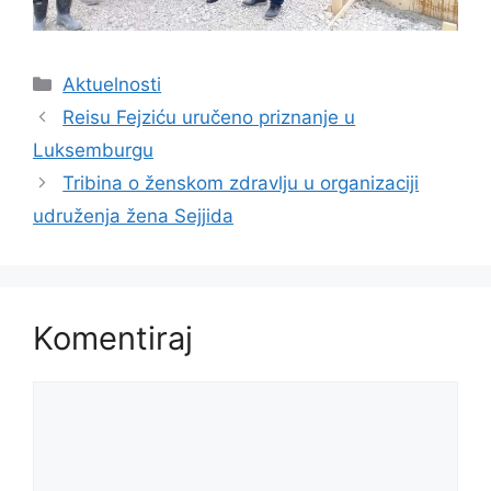
Kategorije
Aktuelnosti
Reisu Fejziću uručeno priznanje u
Luksemburgu
Tribina o ženskom zdravlju u organizaciji
udruženja žena Sejjida
Komentiraj
Komentar