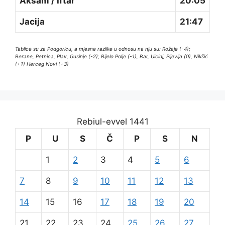
Akšam / Iftar
20:05
Jacija
21:47
Tablice su za Podgoricu, a mjesne razlike u odnosu na nju su: Rožaje (-4);
Berane, Petnica, Plav, Gusinje (-2); Bijelo Polje (-1), Bar, Ulcinj, Pljevlja (0), Nikšić
(+1) Herceg Novi (+3)
Rebiul-evvel 1441
P
U
S
Č
P
S
N
1
2
3
4
5
6
7
8
9
10
11
12
13
14
15
16
17
18
19
20
21
22
23
24
25
26
27