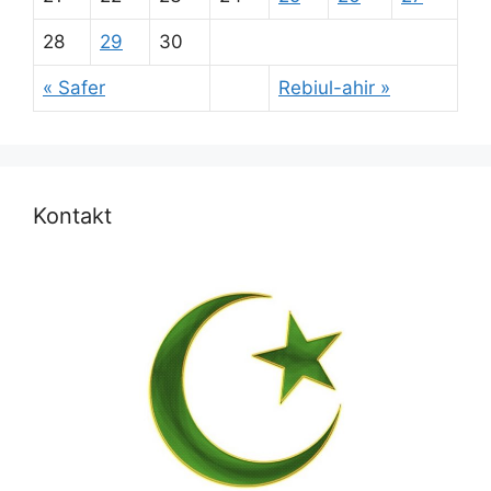
28
29
30
« Safer
Rebiul-ahir »
Kontakt