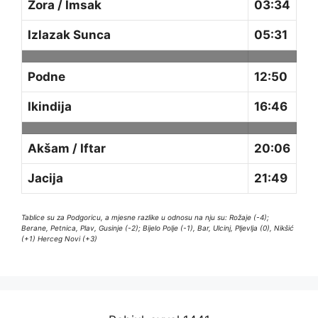
Zora / Imsak
03:34
Izlazak Sunca
05:31
Podne
12:50
Ikindija
16:46
Akšam / Iftar
20:06
Jacija
21:49
Tablice su za Podgoricu, a mjesne razlike u odnosu na nju su: Rožaje (-4);
Berane, Petnica, Plav, Gusinje (-2); Bijelo Polje (-1), Bar, Ulcinj, Pljevlja (0), Nikšić
(+1) Herceg Novi (+3)