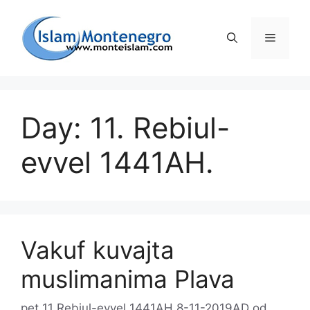
Preskoči
na
Izborni
sadržaj
Day: 11. Rebiul-
evvel 1441AH.
Vakuf kuvajta
muslimanima Plava
pet 11 Rebiul-evvel 1441AH 8-11-2019AD
od