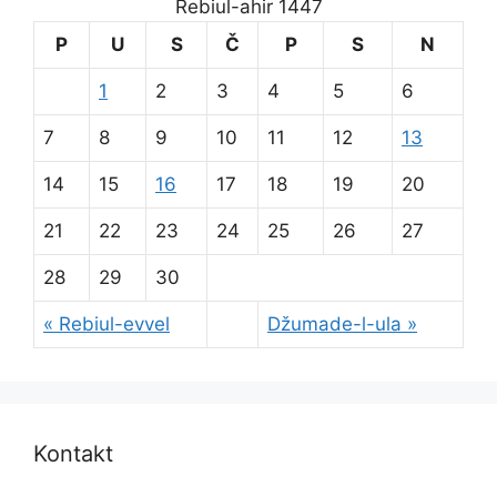
Rebiul-ahir 1447
P
U
S
Č
P
S
N
1
2
3
4
5
6
7
8
9
10
11
12
13
14
15
16
17
18
19
20
21
22
23
24
25
26
27
28
29
30
« Rebiul-evvel
Džumade-l-ula »
Kontakt