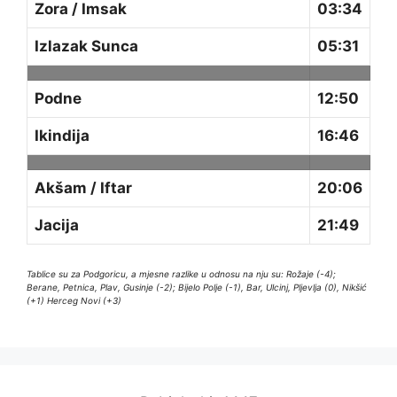
Zora / Imsak
03:34
Izlazak Sunca
05:31
Podne
12:50
Ikindija
16:46
Akšam / Iftar
20:06
Jacija
21:49
Tablice su za Podgoricu, a mjesne razlike u odnosu na nju su: Rožaje (-4);
Berane, Petnica, Plav, Gusinje (-2); Bijelo Polje (-1), Bar, Ulcinj, Pljevlja (0), Nikšić
(+1) Herceg Novi (+3)