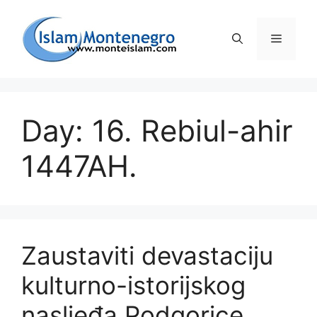
Preskoči
na
Izborni
sadržaj
Day: 16. Rebiul-ahir
1447AH.
Zaustaviti devastaciju
kulturno-istorijskog
nasljeđa Podgorice