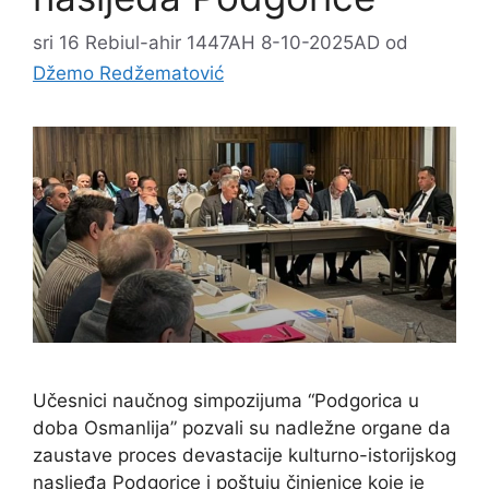
sri 16 Rebiul-ahir 1447AH 8-10-2025AD
od
Džemo Redžematović
Učesnici naučnog simpozijuma “Podgorica u
doba Osmanlija” pozvali su nadležne organe da
zaustave proces devastacije kulturno-istorijskog
nasljeđa Podgorice i poštuju činjenice koje je