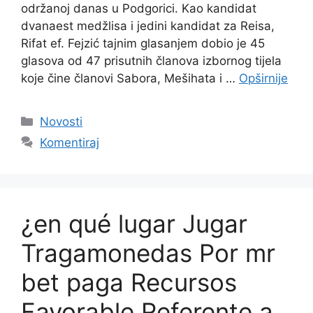
održanoj danas u Podgorici. Kao kandidat
dvanaest medžlisa i jedini kandidat za Reisa,
Rifat ef. Fejzić tajnim glasanjem dobio je 45
glasova od 47 prisutnih članova izbornog tijela
koje čine članovi Sabora, Mešihata i …
Opširnije
Kategorije
Novosti
Komentiraj
¿en qué lugar Jugar
Tragamonedas Por mr
bet paga Recursos
Favorable Referente a