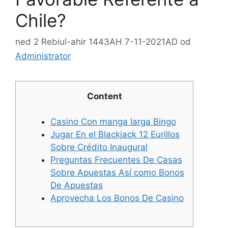
Chile?
ned 2 Rebiul-ahir 1443AH 7-11-2021AD
od
Administrator
Content
Casino Con manga larga Bingo
Jugar En el Blackjack 12 Eurillos
Sobre Crédito Inaugural
Preguntas Frecuentes De Casas
Sobre Apuestas Así­ como Bonos
De Apuestas
Aprovecha Los Bonos De Casino