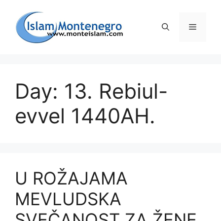
Preskoči
na
Izborni
sadržaj
Day: 13. Rebiul-
evvel 1440AH.
U ROŽAJAMA
MEVLUDSKA
SVEČANOST ZA ŽENE