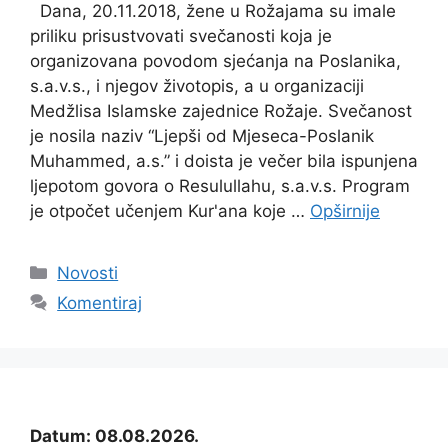
Dana, 20.11.2018, žene u Rožajama su imale
priliku prisustvovati svečanosti koja je
organizovana povodom sjećanja na Poslanika,
s.a.v.s., i njegov životopis, a u organizaciji
Medžlisa Islamske zajednice Rožaje. Svečanost
je nosila naziv “Ljepši od Mjeseca-Poslanik
Muhammed, a.s.” i doista je večer bila ispunjena
ljepotom govora o Resulullahu, s.a.v.s. Program
je otpočet učenjem Kur'ana koje …
Opširnije
Kategorije
Novosti
Komentiraj
Datum: 08.08.2026.