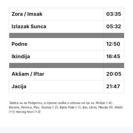
Zora / Imsak
03:35
Izlazak Sunca
05:32
Podne
12:50
Ikindija
16:45
Akšam / Iftar
20:05
Jacija
21:47
Tablice su za Podgoricu, a mjesne razlike u odnosu na nju su: Rožaje (-4);
Berane, Petnica, Plav, Gusinje (-2); Bijelo Polje (-1), Bar, Ulcinj, Pljevlja (0), Nikšić
(+1) Herceg Novi (+3)