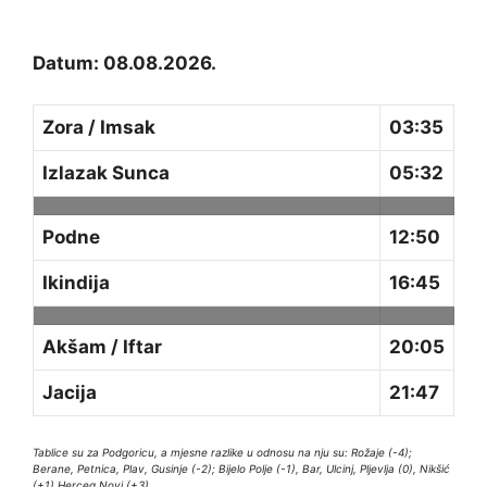
Datum: 08.08.2026.
Zora / Imsak
03:35
Izlazak Sunca
05:32
Podne
12:50
Ikindija
16:45
Akšam / Iftar
20:05
Jacija
21:47
Tablice su za Podgoricu, a mjesne razlike u odnosu na nju su: Rožaje (-4);
Berane, Petnica, Plav, Gusinje (-2); Bijelo Polje (-1), Bar, Ulcinj, Pljevlja (0), Nikšić
(+1) Herceg Novi (+3)