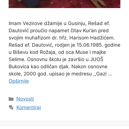
Imam Vezirove džamije u Gusinju, Rešad ef.
Dautović proučio napamet čitav Kur’an pred
svojim muhafizom dr. hfz. Harisom Hadžićem.
Rešad ef. Dautović, rodjen je 15.06.1985. godine
u Biševu kod Rožaja, od oca Muse i majke
Selime. Osnovnu školu je završio u JUOŠ
Bukovica kao odličan djak. Nakon osnovne
skole, 2000 god. upisao je medresu ,,Gazi …
Opširnije
Kategorije
Novosti
Komentiraj