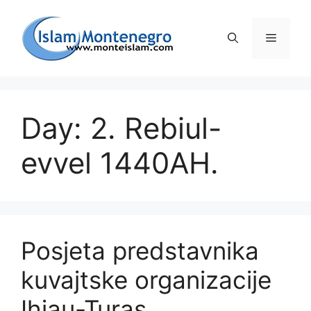
Preskoči
na
Izborni
sadržaj
Day: 2. Rebiul-
evvel 1440AH.
Posjeta predstavnika
kuvajtske organizacije
Ihjau-Turas