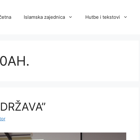
četna
Islamska zajednica
Hutbe i tekstovi
40AH.
 DRŽAVA”
tor