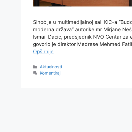
Sinoć je u multimedijalnoj sali KIC-a “Bud
moderna država” autorike mr Mirjane Neši
Ismail Dacic, predsjednik NVO Centar za e
govorio je direktor Medrese Mehmed Fatih
Opširnije
Kategorije
Aktuelnosti
Komentiraj