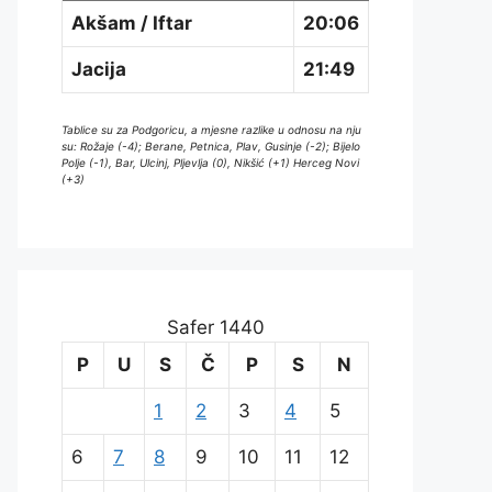
Akšam / Iftar
20:06
Jacija
21:49
Tablice su za Podgoricu, a mjesne razlike u odnosu na nju
su: Rožaje (-4); Berane, Petnica, Plav, Gusinje (-2); Bijelo
Polje (-1), Bar, Ulcinj, Pljevlja (0), Nikšić (+1) Herceg Novi
(+3)
Safer 1440
P
U
S
Č
P
S
N
1
2
3
4
5
6
7
8
9
10
11
12