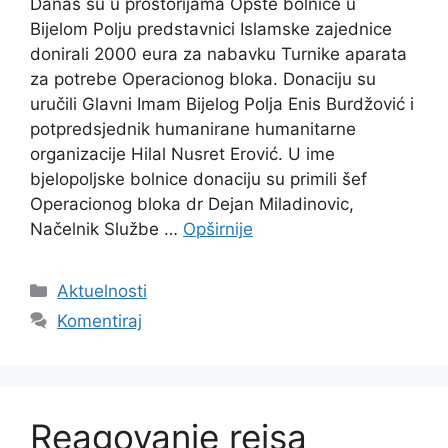
Danas su u prostorijama Opšte bolnice u
Bijelom Polju predstavnici Islamske zajednice
donirali 2000 eura za nabavku Turnike aparata
za potrebe Operacionog bloka. Donaciju su
uručili Glavni Imam Bijelog Polja Enis Burdžović i
potpredsjednik humanirane humanitarne
organizacije Hilal Nusret Erović. U ime
bjelopoljske bolnice donaciju su primili šef
Operacionog bloka dr Dejan Miladinovic,
Načelnik Službe …
Opširnije
Kategorije
Aktuelnosti
Komentiraj
Reagovanje reisa