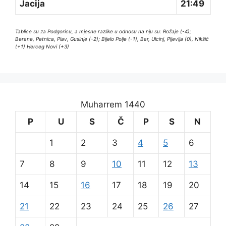
Jacija
21:49
Tablice su za Podgoricu, a mjesne razlike u odnosu na nju su: Rožaje (-4);
Berane, Petnica, Plav, Gusinje (-2); Bijelo Polje (-1), Bar, Ulcinj, Pljevlja (0), Nikšić
(+1) Herceg Novi (+3)
Muharrem 1440
P
U
S
Č
P
S
N
1
2
3
4
5
6
7
8
9
10
11
12
13
14
15
16
17
18
19
20
21
22
23
24
25
26
27