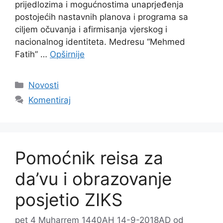
prijedlozima i mogućnostima unaprjeđenja
postojećih nastavnih planova i programa sa
ciljem očuvanja i afirmisanja vjerskog i
nacionalnog identiteta. Medresu “Mehmed
Fatih” …
Opširnije
Kategorije
Novosti
Komentiraj
Pomoćnik reisa za
da’vu i obrazovanje
posjetio ZIKS
pet 4 Muharrem 1440AH 14-9-2018AD
od