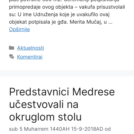
primopredaje ovog objekta – vakufa prisustvolali
su: U ime Udruženja koje je uvakufilo ovaj
objekat potpisala je gđa. Merita Mučaj, u …
Opširnije
Kategorije
Aktuelnosti
Komentiraj
Predstavnici Medrese
učestvovali na
okruglom stolu
sub 5 Muharrem 1440AH 15-9-2018AD
od