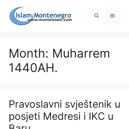
Preskoči
na
Izborni
sadržaj
Month: Muharrem
1440AH.
Pravoslavni svještenik u
posjeti Medresi i IKC u
Baru