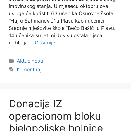
imovinskog stanja. U mjesecu oktobru ove
usluge će koristiti 63 učenika Osnovne škole
“Hajro Šahmanović” u Plavu kao i učenici
Srednje mješovite škole “Bećo Bašić” u Plavu.
14 učenika su jetimi dok su ostala djeca
roditelja …
Opširnije
Kategorije
Aktuelnosti
Komentiraj
Donacija IZ
operacionom bloku
bjelopoljske bolnice