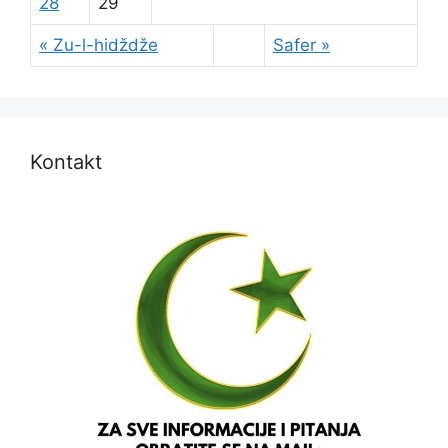
28
29
« Zu-l-hidždže
Safer »
Kontakt