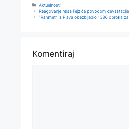
Kategorije
Aktuelnosti
Reagovanje reisa Fejzića povodom devastacije
“Rahmet” iz Plava obezbijedio 1386 obroka za
Komentiraj
Komentar