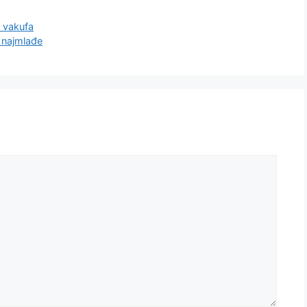
 vakufa
 najmlađe