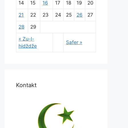
14
15
16
17
18
19
20
21
22
23
24
25
26
27
28
29
« Zu-l-
Safer »
hidždže
Kontakt