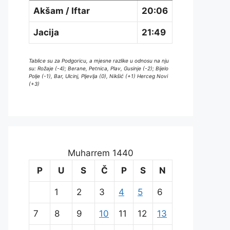
Akšam / Iftar
20:06
Jacija
21:49
Tablice su za Podgoricu, a mjesne razlike u odnosu na nju
su: Rožaje (-4); Berane, Petnica, Plav, Gusinje (-2); Bijelo
Polje (-1), Bar, Ulcinj, Pljevlja (0), Nikšić (+1) Herceg Novi
(+3)
Muharrem 1440
P
U
S
Č
P
S
N
1
2
3
4
5
6
7
8
9
10
11
12
13