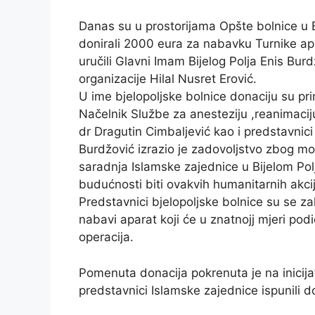
Danas su u prostorijama Opšte bolnice u B
donirali 2000 eura za nabavku Turnike ap
uručili Glavni Imam Bijelog Polja Enis Bu
organizacije Hilal Nusret Erović.
U ime bjelopoljske bolnice donaciju su pri
Načelnik Službe za anesteziju ,reanimacij
dr Dragutin Cimbaljević kao i predstavni
Burdžović izrazio je zadovoljstvo zbog m
saradnja Islamske zajednice u Bijelom Polju
budućnosti biti ovakvih humanitarnih akci
Predstavnici bjelopoljske bolnice su se za
nabavi aparat koji će u znatnojj mjeri podi
operacija.
Pomenuta donacija pokrenuta je na inicija
predstavnici Islamske zajednice ispunili d