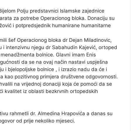
ijelom Polju predstavnici Islamske zajednice
arata za potrebe Operacionog bloka. Donaciju su
rdžović i potpredsjednik humanirane humanitarne
mili šef Operacionog bloka dr Dejan Miladinovic,
u i intenzivnu njegu dr Sabahudin Kajević, ortoped
ci menadžmenta bolnice. Glavni imam Enis
ogućnosti da se na ovaj način nastavi uspješna
 i bjelopoljske bolnice , i izrazio nadu da će i
ja kao pozitivnog primjera društvene odgovornosti.
hvalili na vrijednoj donaciji koja će pomoći da se
ći kvalitet iz oblasti bezkrvnih ortopedskih
tivu rahmetli dr. Almedina Hrapovića a danas su
ogovor od prije nekoliko mjeseci.