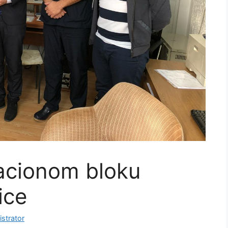
racionom bloku
ice
strator