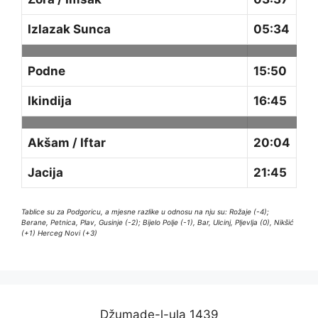
Izlazak Sunca
05:34
Podne
15:50
Ikindija
16:45
Akšam / Iftar
20:04
Jacija
21:45
Tablice su za Podgoricu, a mjesne razlike u odnosu na nju su: Rožaje (-4);
Berane, Petnica, Plav, Gusinje (-2); Bijelo Polje (-1), Bar, Ulcinj, Pljevlja (0), Nikšić
(+1) Herceg Novi (+3)
Džumade-l-ula 1439