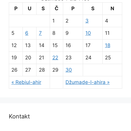
P
U
S
Č
P
S
N
1
2
3
4
5
6
7
8
9
10
11
12
13
14
15
16
17
18
19
20
21
22
23
24
25
26
27
28
29
30
« Rebiul-ahir
Džumade-l-ahira »
Kontakt