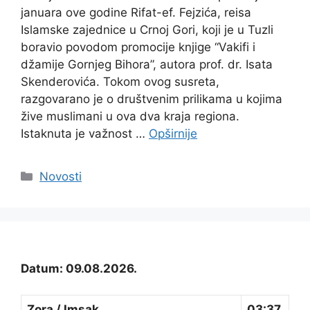
januara ove godine Rifat-ef. Fejzića, reisa
Islamske zajednice u Crnoj Gori, koji je u Tuzli
boravio povodom promocije knjige “Vakifi i
džamije Gornjeg Bihora”, autora prof. dr. Isata
Skenderovića. Tokom ovog susreta,
razgovarano je o društvenim prilikama u kojima
žive muslimani u ova dva kraja regiona.
Istaknuta je važnost …
Opširnije
Kategorije
Novosti
Datum: 09.08.2026.
Zora / Imsak
03:37