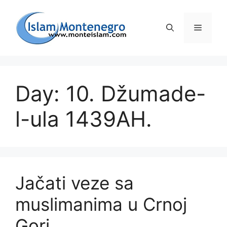
Preskoči
na
Izborni
sadržaj
Day: 10. Džumade-
l-ula 1439AH.
Jačati veze sa
muslimanima u Crnoj
Gori