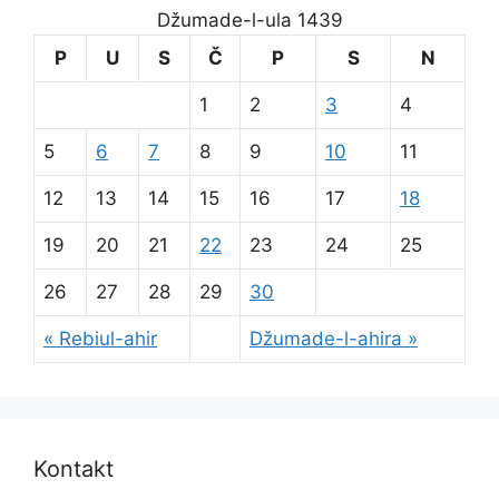
Džumade-l-ula 1439
P
U
S
Č
P
S
N
1
2
3
4
5
6
7
8
9
10
11
12
13
14
15
16
17
18
19
20
21
22
23
24
25
26
27
28
29
30
« Rebiul-ahir
Džumade-l-ahira »
Kontakt