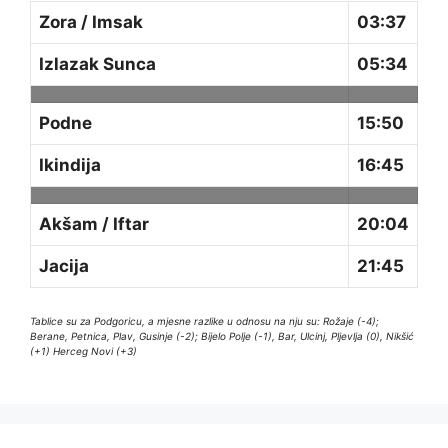
Zora / Imsak
03:37
Izlazak Sunca
05:34
Podne
15:50
Ikindija
16:45
Akšam / Iftar
20:04
Jacija
21:45
Tablice su za Podgoricu, a mjesne razlike u odnosu na nju su: Rožaje (-4);
Berane, Petnica, Plav, Gusinje (-2); Bijelo Polje (-1), Bar, Ulcinj, Pljevlja (0), Nikšić
(+1) Herceg Novi (+3)