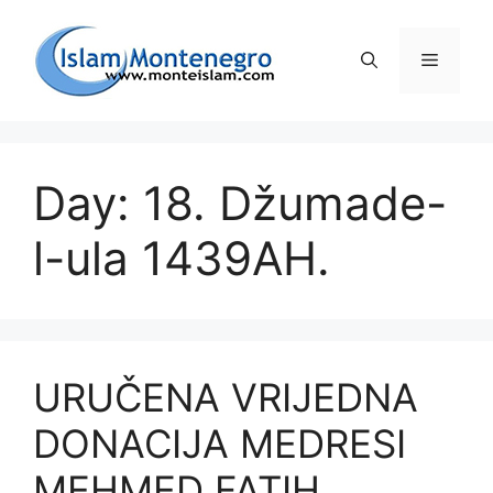
Preskoči
na
Izborni
sadržaj
Day: 18. Džumade-
l-ula 1439AH.
URUČENA VRIJEDNA
DONACIJA MEDRESI
MEHMED FATIH